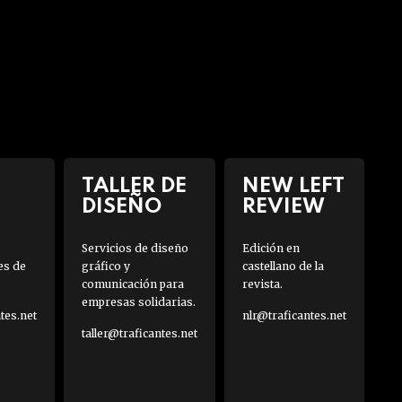
TALLER DE
NEW LEFT
DISEÑO
REVIEW
Servicios de diseño
Edición en
es de
gráfico y
castellano de la
comunicación para
revista.
empresas solidarias.
es.net
nlr@traficantes.net
taller@traficantes.net