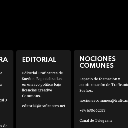
NOCIONES
RA
EDITORIAL
COMUNES
de
Editorial Traficantes de
Sueños. Especializadas
Espacio de formación y
a
en ensayo político bajo
autoformación de Traficant
licencias Creative
Sueños.
Commons.
al 3
nocionescomunes@traficant
editorial@traficantes.net
+34 630662527
Canal de Telegram
es de