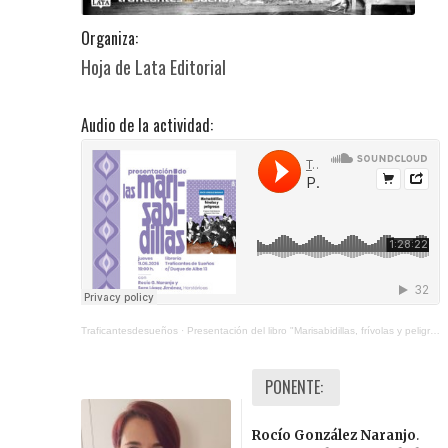
Organiza:
Hoja de Lata Editorial
Audio de la actividad:
Traficantesdesueños
·
Presentación del libro "Marisabidillas, frívolas y peligrosas.
PONENTE:
Rocío González Naranjo
.