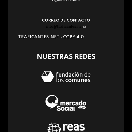
CORREO DE CONTACTO
info@traficantes.net
(link
sends
TRAFICANTES.NET -
CC BY 4.0
e-
mail)
NUESTRAS REDES