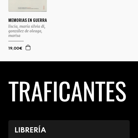
MEMORIAS EN GUERRA
liscia, maría silvia di
,
gonzález de oleaga,
marisa
19,00€
LIBRERÍA