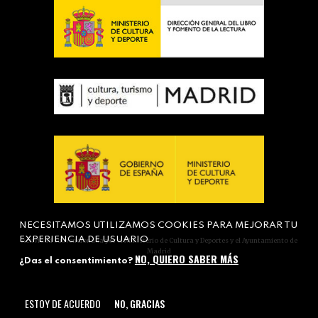
NECESITAMOS UTILIZAMOS COOKIES PARA MEJORAR TU
EXPERIENCIA DE USUARIO
Actividad subvencionada por el Ministerio de Cultura y Deportes y el Ayuntamiento de
Madrid
NO, QUIERO SABER MÁS
¿Das el consentimiento?
ESTOY DE ACUERDO
NO, GRACIAS