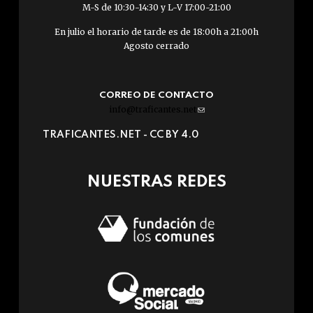
M-S de 10:30-14:30 y L-V 17:00-21:00
En julio el horario de tarde es de 18:00h a 21:00h
Agosto cerrado
CORREO DE CONTACTO
info@traficantes.net
(link
sends
TRAFICANTES.NET -
CC BY 4.0
e-
mail)
NUESTRAS REDES