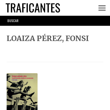
Skip
to
main
SEARCH
content
FORM
LOAIZA PÉREZ, FONSI