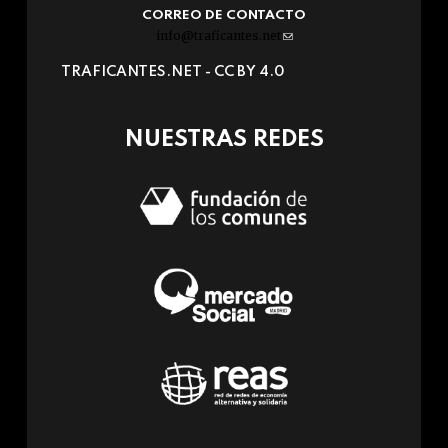
CORREO DE CONTACTO
info@traficantes.net
(link
sends
TRAFICANTES.NET -
CC BY 4.0
e-
mail)
NUESTRAS REDES