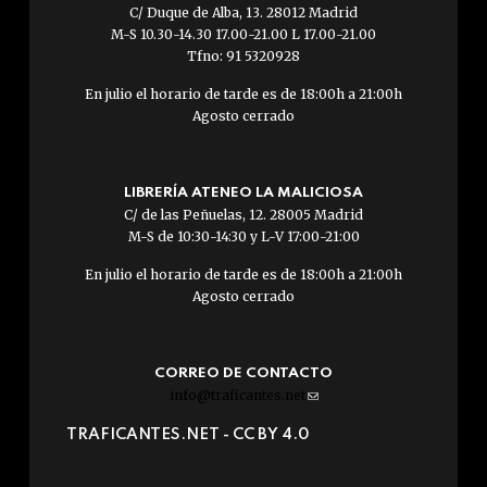
C/ Duque de Alba, 13. 28012 Madrid
M-S 10.30-14.30 17.00-21.00 L 17.00-21.00
Tfno: 91 5320928
En julio el horario de tarde es de 18:00h a 21:00h
Agosto cerrado
LIBRERÍA ATENEO LA MALICIOSA
C/ de las Peñuelas, 12. 28005 Madrid
M-S de 10:30-14:30 y L-V 17:00-21:00
En julio el horario de tarde es de 18:00h a 21:00h
Agosto cerrado
CORREO DE CONTACTO
info@traficantes.net
(link
sends
TRAFICANTES.NET -
CC BY 4.0
e-
mail)