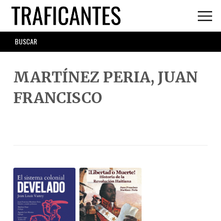
Skip
to
main
SEARCH
content
FORM
MARTÍNEZ PERIA, JUAN
FRANCISCO