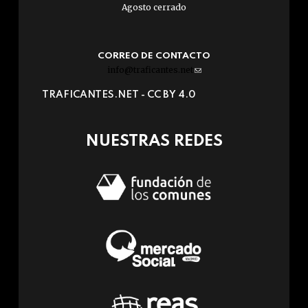
Agosto cerrado
CORREO DE CONTACTO
info@traficantes.net
(link
sends
TRAFICANTES.NET -
CC BY 4.0
e-
mail)
NUESTRAS REDES