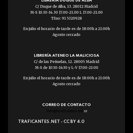
LIBRERÍA DUQUE DE ALBA
C/ Duque de Alba, 13. 28012 Madrid
M-S 10.30-14.30 17.00-21.00 L 17.00-21.00
Tfno: 91 5320928
En julio el horario de tarde es de 18:00h a 21:00h
Agosto cerrado
LIBRERÍA ATENEO LA MALICIOSA
C/ de las Peñuelas, 12. 28005 Madrid
M-S de 10:30-14:30 y L-V 17:00-21:00
En julio el horario de tarde es de 18:00h a 21:00h
Agosto cerrado
CORREO DE CONTACTO
info@traficantes.net
(link
sends
TRAFICANTES.NET -
CC BY 4.0
e-
mail)