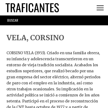
Skip
to
main
SEARCH
content
FORM
VELA, CORSINO
CORSINO VELA (1953). Criado en una familia obrera,
su infancia y adolescencia transcurrieron en un
entorno de vieja tradición socialista. Acabados los
estudios superiores, que realizó becado por una
gran empresa del sector eléctrico, alternó periodos
de paro con el empleo en la industria, así como
otros trabajos ocasionales. Su implicación en la
actividad política se inició a comienzos de los años
setenta. Participó en el proceso de reconstrucción
de la CNT hasta octubre de 1977 y a partir de