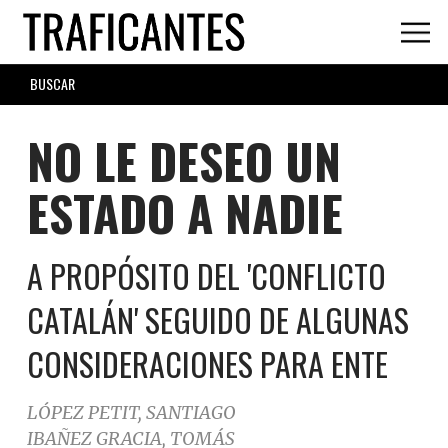
Skip
to
main
SEARCH
content
FORM
NO LE DESEO UN
ESTADO A NADIE
A PROPÓSITO DEL 'CONFLICTO
CATALÁN' SEGUIDO DE ALGUNAS
CONSIDERACIONES PARA ENTE
LÓPEZ PETIT, SANTIAGO
IBAÑEZ GRACIA, TOMÁS