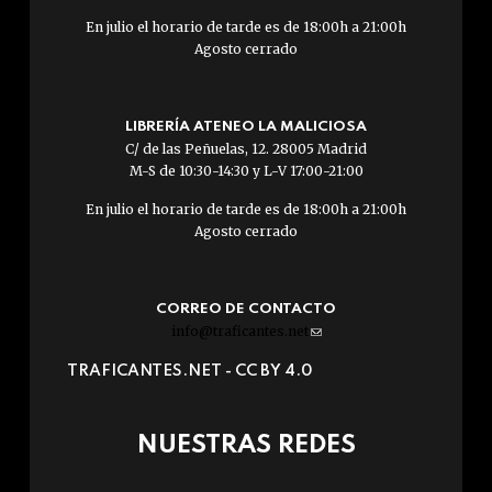
En julio el horario de tarde es de 18:00h a 21:00h
Agosto cerrado
LIBRERÍA ATENEO LA MALICIOSA
C/ de las Peñuelas, 12. 28005 Madrid
M-S de 10:30-14:30 y L-V 17:00-21:00
En julio el horario de tarde es de 18:00h a 21:00h
Agosto cerrado
CORREO DE CONTACTO
info@traficantes.net
(link
sends
TRAFICANTES.NET -
CC BY 4.0
e-
mail)
NUESTRAS REDES