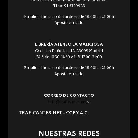
Tfno: 91 5320928
En julio el horario de tarde es de 18:00h a 21:00h
Agosto cerrado
LIBRERÍA ATENEO LA MALICIOSA
C/ de las Peñuelas, 12. 28005 Madrid
M-S de 10:30-14:30 y L-V 17:00-21:00
En julio el horario de tarde es de 18:00h a 21:00h
Agosto cerrado
CORREO DE CONTACTO
info@traficantes.net
(link
sends
TRAFICANTES.NET -
CC BY 4.0
e-
mail)
NUESTRAS REDES