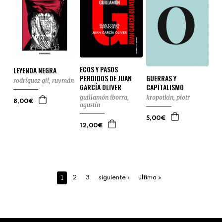
ECOS Y PASOS
LEYENDA NEGRA
PERDIDOS DE JUAN
GUERRAS Y
rodríguez gil, ruymán
GARCÍA OLIVER
CAPITALISMO
guillamón iborra,
kropotkin, piotr
8,00€
agustín
5,00€
12,00€
1
2
3
siguiente ›
última »