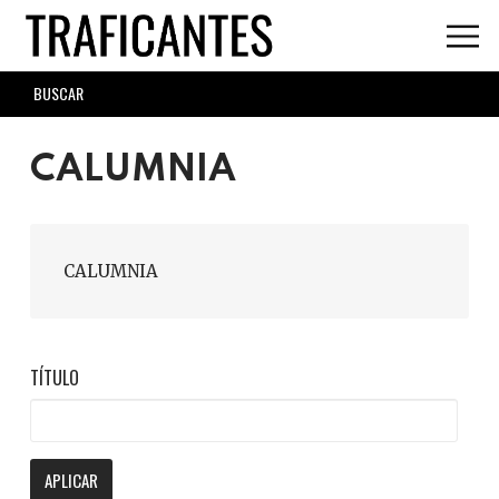
Skip
to
main
SEARCH
content
FORM
CALUMNIA
CALUMNIA
TÍTULO
APLICAR