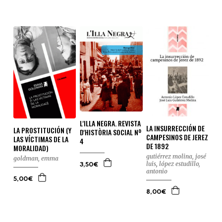
L'ILLA NEGRA. REVISTA
LA INSURRECCIÓN DE
LA PROSTITUCIÓN (Y
D'HISTÒRIA SOCIAL Nº
CAMPESINOS DE JEREZ
LAS VÍCTIMAS DE LA
4
DE 1892
MORALIDAD)
gutiérrez molina, josé
goldman, emma
luis
,
lópez estudillo,
3,50€
antonio
5,00€
8,00€