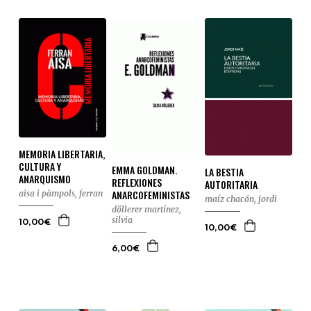
MEMORIA LIBERTARIA,
CULTURA Y
EMMA GOLDMAN.
LA BESTIA
ANARQUISMO
REFLEXIONES
AUTORITARIA
ANARCOFEMINISTAS
aisa i pàmpols, ferran
maíz chacón, jordi
döllerer martínez,
silvia
10,00€
10,00€
6,00€