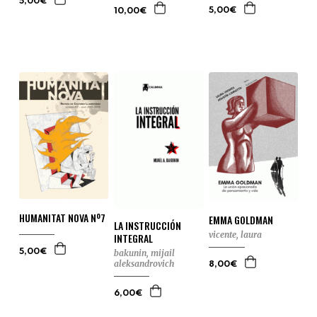
5,00€
5,00€
10,00€
HUMANITAT NOVA Nº7
EMMA GOLDMAN
LA INSTRUCCIÓN
vicente, laura
INTEGRAL
5,00€
bakunin, mijail
aleksandrovich
8,00€
6,00€