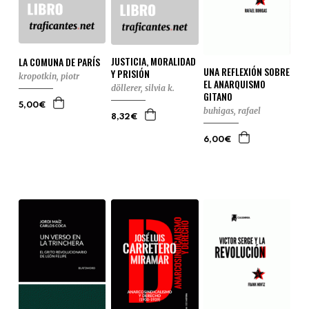
JUSTICIA, MORALIDAD
LA COMUNA DE PARÍS
UNA REFLEXIÓN SOBRE
Y PRISIÓN
kropotkin, piotr
EL ANARQUISMO
döllerer, silvia k.
GITANO
5,00€
buhigas, rafael
8,32€
6,00€