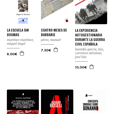
LA ESCUELA SIN
CUATRO MESES DE
LA EXPERIENCIA
DOGMAS
BARBARIE
AUTOGESTIONARIA
DURANTE LA GUERRA
martínez martínez,
pérez, manuel
CIVIL ESPAÑOLA
miguel ángel
buendía garcía, luis
,
7,50€
carretero miramar,
8,00€
josé luis
10,00€