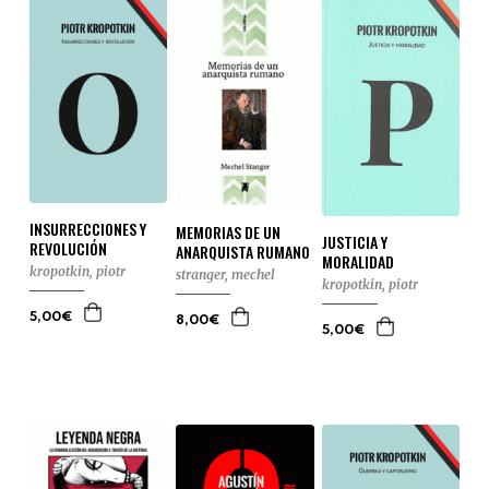
INSURRECCIONES Y
MEMORIAS DE UN
JUSTICIA Y
REVOLUCIÓN
ANARQUISTA RUMANO
MORALIDAD
kropotkin, piotr
stranger, mechel
kropotkin, piotr
5,00€
8,00€
5,00€