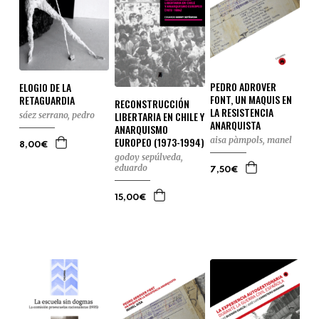
PEDRO ADROVER
ELOGIO DE LA
FONT, UN MAQUIS EN
RETAGUARDIA
RECONSTRUCCIÓN
LA RESISTENCIA
LIBERTARIA EN CHILE Y
sáez serrano, pedro
ANARQUISTA
ANARQUISMO
aisa pàmpols, manel
EUROPEO (1973-1994)
8,00€
godoy sepúlveda,
eduardo
7,50€
15,00€