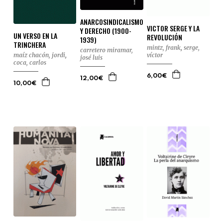
ANARCOSINDICALISMO
VICTOR SERGE Y LA
Y DERECHO (1900-
UN VERSO EN LA
REVOLUCIÓN
1939)
TRINCHERA
mintz, frank
,
serge,
carretero miramar,
víctor
maíz chacón, jordi
,
josé luis
coca, carlos
6,00€
12,00€
10,00€