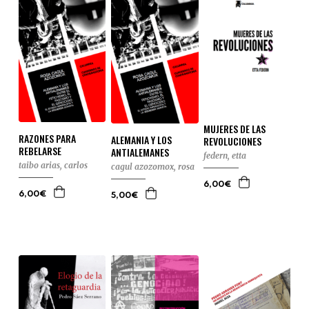
MUJERES DE LAS
RAZONES PARA
ALEMANIA Y LOS
REVOLUCIONES
REBELARSE
ANTIALEMANES
federn, etta
taibo arias, carlos
cagul azozomox, rosa
6,00€
6,00€
5,00€