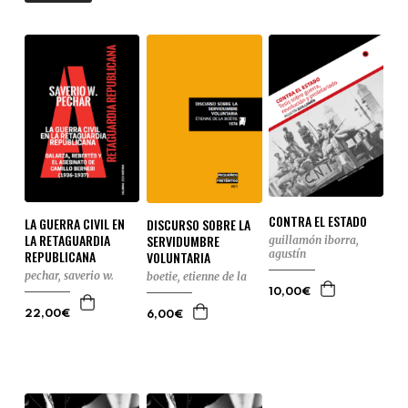
CONTRA EL ESTADO
LA GUERRA CIVIL EN
DISCURSO SOBRE LA
LA RETAGUARDIA
SERVIDUMBRE
guillamón iborra,
REPUBLICANA
agustín
VOLUNTARIA
pechar, saverio w.
boetie, etienne de la
10,00€
22,00€
6,00€