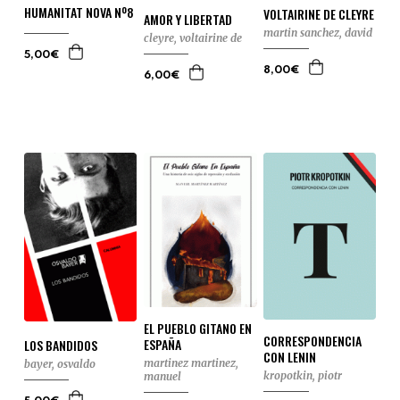
HUMANITAT NOVA Nº8
VOLTAIRINE DE CLEYRE
AMOR Y LIBERTAD
martin sanchez, david
cleyre, voltairine de
5,00€
8,00€
6,00€
EL PUEBLO GITANO EN
CORRESPONDENCIA
ESPAÑA
LOS BANDIDOS
CON LENIN
martinez martinez,
bayer, osvaldo
kropotkin, piotr
manuel