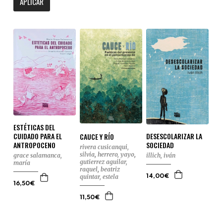
APLICAR
ESTÉTICAS DEL
CUIDADO PARA EL
DESESCOLARIZAR LA
CAUCE Y RÍO
ANTROPOCENO
SOCIEDAD
rivera cusicanqui,
silvia
,
herrero, yayo
,
grace salamanca,
illich, iván
gutierrez aguilar,
maría
raquel
,
beatriz
quintar, estela
14,00€
16,50€
11,50€