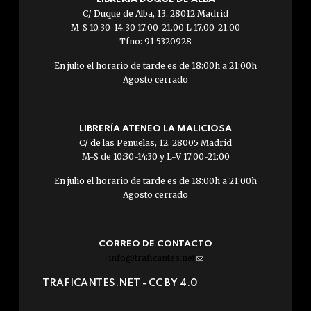
C/ Duque de Alba, 13. 28012 Madrid
M-S 10.30-14.30 17.00-21.00 L 17.00-21.00
Tfno: 91 5320928
En julio el horario de tarde es de 18:00h a 21:00h
Agosto cerrado
LIBRERÍA ATENEO LA MALICIOSA
C/ de las Peñuelas, 12. 28005 Madrid
M-S de 10:30-14:30 y L-V 17:00-21:00
En julio el horario de tarde es de 18:00h a 21:00h
Agosto cerrado
CORREO DE CONTACTO
info@traficantes.net
(link
sends
TRAFICANTES.NET -
CC BY 4.0
e-
mail)