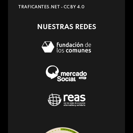
sends
TRAFICANTES.NET -
CC BY 4.0
e-
mail)
NUESTRAS REDES