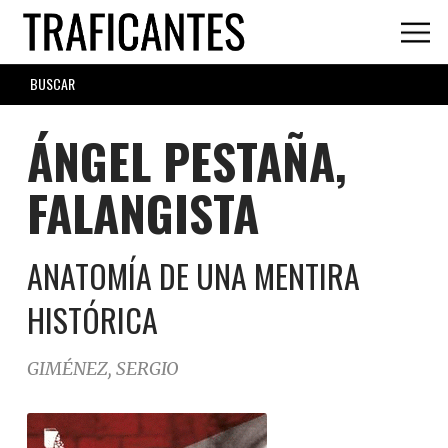
Skip
to
main
SEARCH
content
FORM
ÁNGEL PESTAÑA,
FALANGISTA
ANATOMÍA DE UNA MENTIRA
HISTÓRICA
GIMÉNEZ, SERGIO