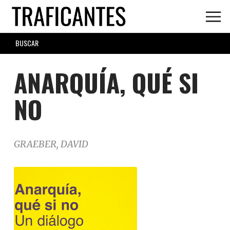
Skip
to
main
SEARCH
content
FORM
ANARQUÍA, QUÉ SI
NO
GRAEBER, DAVID