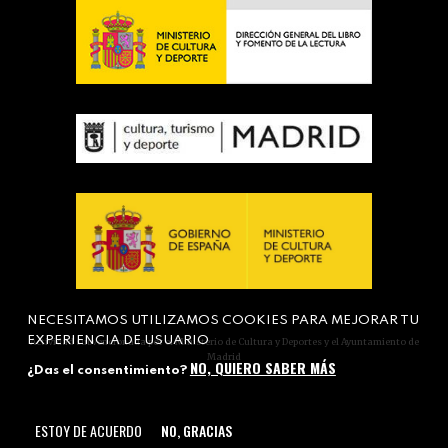
NECESITAMOS UTILIZAMOS COOKIES PARA MEJORAR TU
EXPERIENCIA DE USUARIO
Actividad subvencionada por el Ministerio de Cultura y Deportes y el Ayuntamiento de
Madrid
NO, QUIERO SABER MÁS
¿Das el consentimiento?
ESTOY DE ACUERDO
NO, GRACIAS