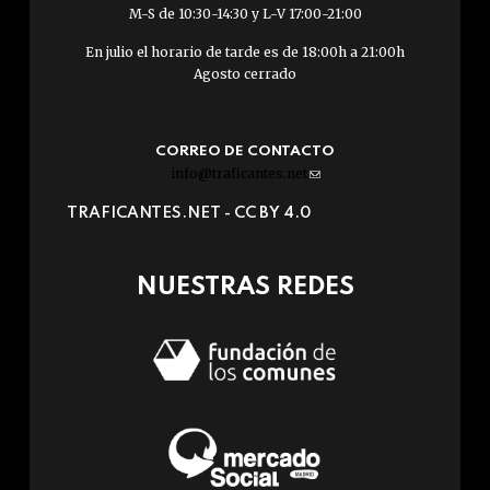
M-S de 10:30-14:30 y L-V 17:00-21:00
En julio el horario de tarde es de 18:00h a 21:00h
Agosto cerrado
CORREO DE CONTACTO
info@traficantes.net
(link
sends
TRAFICANTES.NET -
CC BY 4.0
e-
mail)
NUESTRAS REDES