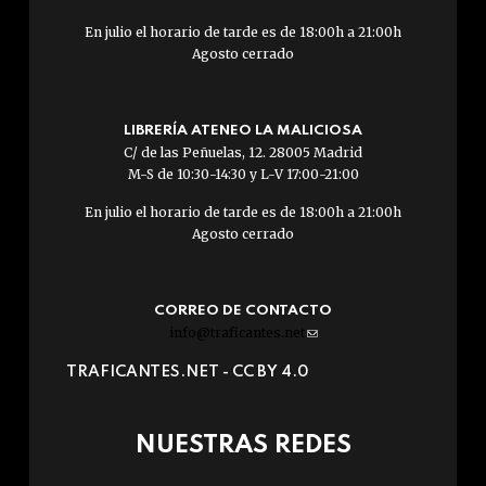
En julio el horario de tarde es de 18:00h a 21:00h
Agosto cerrado
LIBRERÍA ATENEO LA MALICIOSA
C/ de las Peñuelas, 12. 28005 Madrid
M-S de 10:30-14:30 y L-V 17:00-21:00
En julio el horario de tarde es de 18:00h a 21:00h
Agosto cerrado
CORREO DE CONTACTO
info@traficantes.net
(link
sends
TRAFICANTES.NET -
CC BY 4.0
e-
mail)
NUESTRAS REDES