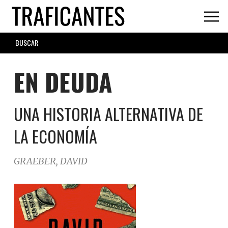
Skip
to
main
SEARCH
content
FORM
EN DEUDA
UNA HISTORIA ALTERNATIVA DE
LA ECONOMÍA
GRAEBER, DAVID