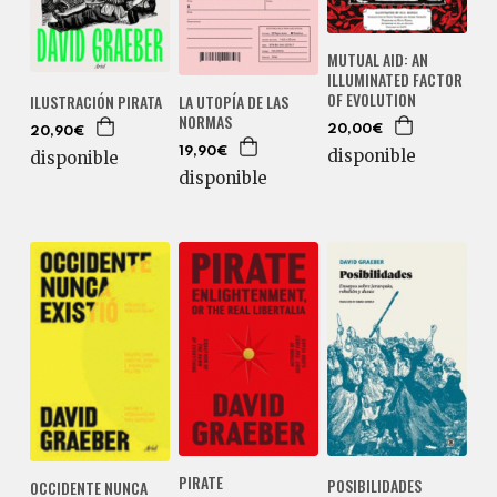
MUTUAL AID: AN
ILLUMINATED FACTOR
OF EVOLUTION
LA UTOPÍA DE LAS
ILUSTRACIÓN PIRATA
NORMAS
20,00€
20,90€
19,90€
disponible
disponible
disponible
PIRATE
POSIBILIDADES
OCCIDENTE NUNCA