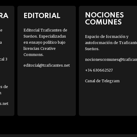
NOCIONES
RA
EDITORIAL
COMUNES
de
Editorial Traficantes de
Sueños. Especializadas
Espacio de formación y
a
en ensayo político bajo
autoformación de Traficant
licencias Creative
Sueños.
Commons.
al 3
nocionescomunes@traficant
editorial@traficantes.net
+34 630662527
Canal de Telegram
es de
h
s.net