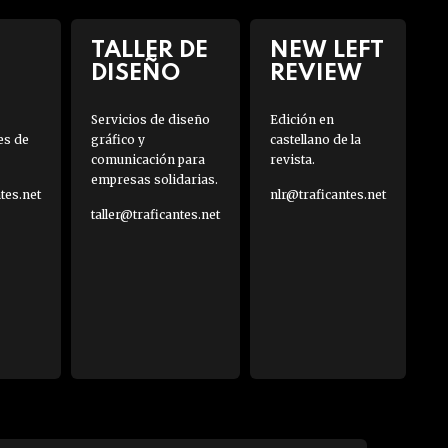
TALLER DE
NEW LEFT
DISEÑO
REVIEW
Servicios de diseño
Edición en
es de
gráfico y
castellano de la
comunicación para
revista.
empresas solidarias.
es.net
nlr@traficantes.net
taller@traficantes.net