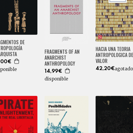
AGMENTOS DE
TROPOLOGÍA
HACIA UNA TEORIA
FRAGMENTS OF AN
ARQUISTA
ANTROPOLOGICA D
ANARCHIST
VALOR
,00€
ANTHROPOLOGY
agotado
42,20€
sponible
14,99€
disponible