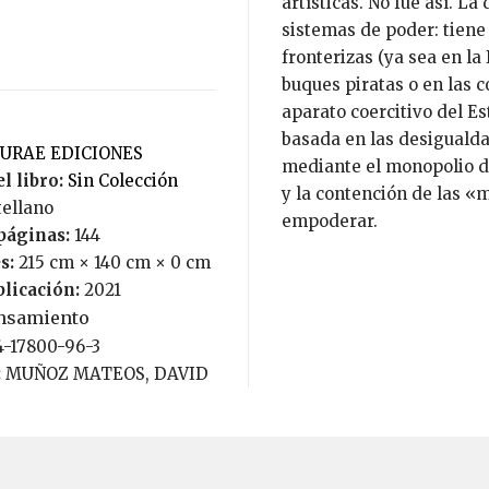
artísticas. No fue así. L
sistemas de poder: tien
fronterizas (ya sea en la
buques piratas o en las 
aparato coercitivo del E
basada en las desiguald
TURAE EDICIONES
mediante el monopolio de
l libro:
Sin Colección
y la contención de las «
tellano
empoderar.
páginas:
144
s:
215 cm × 140 cm × 0 cm
blicación:
2021
nsamiento
4-17800-96-3
:
MUÑOZ MATEOS, DAVID