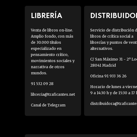
LIBRERÍA
DISTRIBUIDO
Venta de libros on-line.
Servicio de distribución 
Amplio fondo, con más
libros de crítica social a
de 30.000 títulos
librerías y puntos de vent
especializado en
alternativos.
pensamiento crítico,
C/ San Máximo 31 - 2º Loc
movimientos sociales y
28041 Madrid
narrativa de otros
mundos.
Oficina 91 933 36 26
91 532 09 28
Horario de lunes a viern
9 a 14:30 h y de 15:30 a 17 
libreria@traficantes.net
distribuidora@traficante
Canal de Telegram