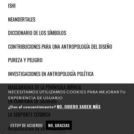
ISHI
NEANDERTALES
DICCIONARIO DE LOS SÍMBOLOS
CONTRIBUCIONES PARA UNA ANTROPOLOGÍA DEL DISEÑO
PUREZA Y PELIGRO
INVESTIGACIONES EN ANTROPOLOGÍA POLÍTICA
MASCARADAS DE LA PENÍNSULA IBÉRICA
NECESITAMOS UTILIZAMOS COOKIES PARA MEJORAR TU
EXPERIENCIA DE USUARIO
EN COMPAÑÍA DE SALVAJES
NO, QUIERO SABER MÁS
¿Das el consentimiento?
LA SERPIENTE CÓSMICA
ESTOY DE ACUERDO
NO, GRACIAS
ARQUEOLOGÍA DE LA VIOLENCIA