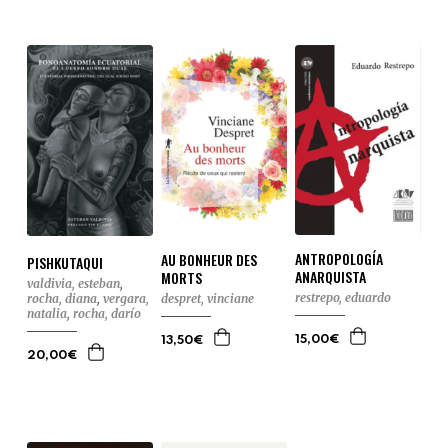
ANTROPOLOGÍA
AU BONHEUR DES
PISHKUTAQUI
ANARQUISTA
MORTS
valdivia, esteban
,
restrepo, eduardo
rocha, diana
,
vergara,
despret, vinciane
natalia
,
rocha, darío
15,00€
13,50€
20,00€