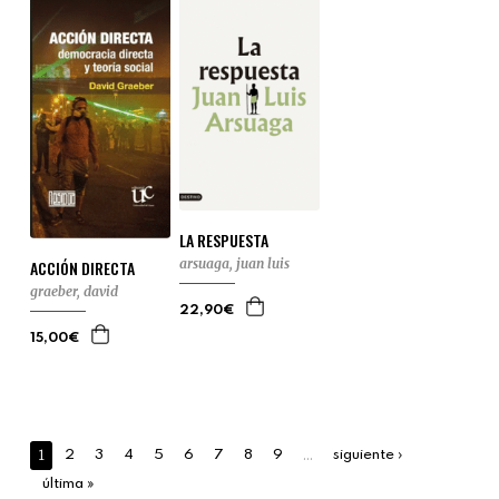
LA RESPUESTA
arsuaga, juan luis
ACCIÓN DIRECTA
graeber, david
22,90€
15,00€
1
…
2
3
4
5
6
7
8
9
siguiente ›
última »