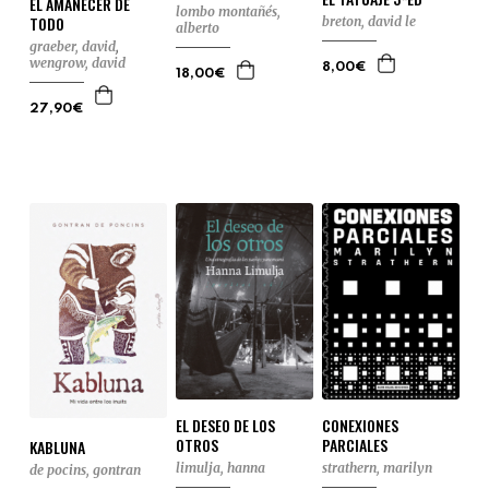
EL AMANECER DE
lombo montañés,
TODO
breton, david le
alberto
graeber, david
,
wengrow, david
8,00€
18,00€
27,90€
EL DESEO DE LOS
CONEXIONES
OTROS
PARCIALES
KABLUNA
limulja, hanna
strathern, marilyn
de pocins, gontran