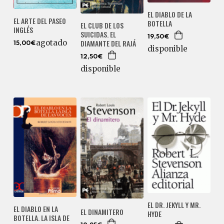
EL DIABLO DE LA
EL ARTE DEL PASEO
BOTELLA
EL CLUB DE LOS
INGLÉS
SUICIDAS. EL
19,50€
agotado
DIAMANTE DEL RAJÁ
15,00€
disponible
12,50€
disponible
EL DR. JEKYLL Y MR.
EL DIABLO EN LA
EL DINAMITERO
HYDE
BOTELLA. LA ISLA DE