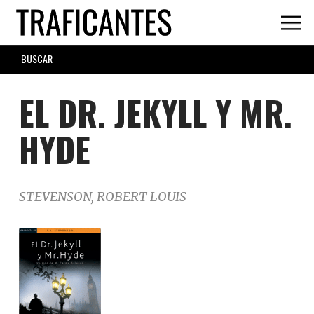
Skip
to
main
SEARCH
content
FORM
EL DR. JEKYLL Y MR.
HYDE
STEVENSON, ROBERT LOUIS