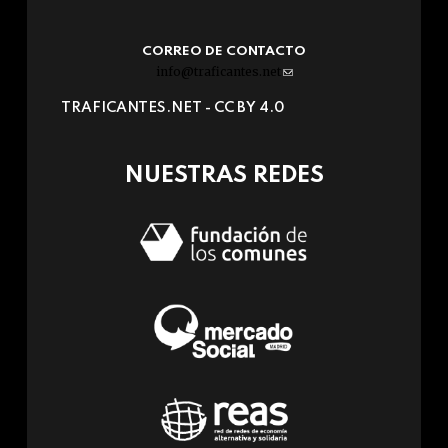
CORREO DE CONTACTO
info@traficantes.net
(link
sends
TRAFICANTES.NET -
CC BY 4.0
e-
mail)
NUESTRAS REDES