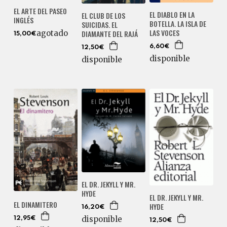
EL ARTE DEL PASEO
EL DIABLO EN LA
EL CLUB DE LOS
INGLÉS
BOTELLA. LA ISLA DE
SUICIDAS. EL
LAS VOCES
agotado
DIAMANTE DEL RAJÁ
15,00€
6,60€
12,50€
disponible
disponible
EL DR. JEKYLL Y MR.
HYDE
EL DR. JEKYLL Y MR.
EL DINAMITERO
HYDE
16,20€
disponible
12,95€
12,50€