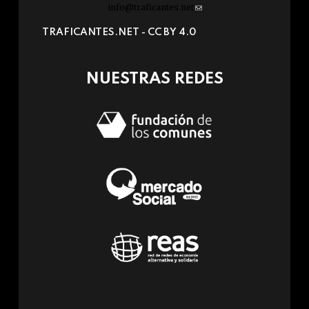
info@traficantes.net
(link
sends
TRAFICANTES.NET -
CC BY 4.0
e-
mail)
NUESTRAS REDES