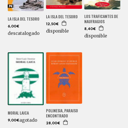
LOS TRAFICANTES DE
LA ISLA DEL TESORO
LA ISLA DEL TESORO
NAUFRAGIOS
12,50€
6,00€
8,40€
disponible
descatalogado
disponible
POLINESIA, PARAISO
MORAL LAICA
ENCONTRADO
agotado
9,00€
28,00€