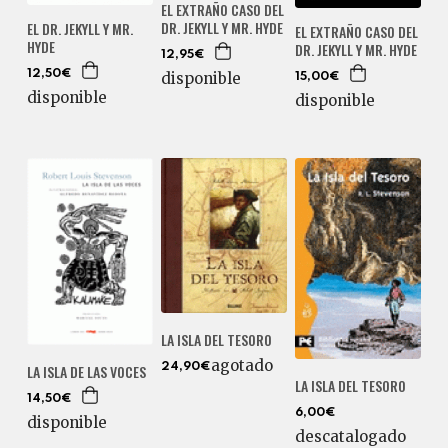
EL EXTRAÑO CASO DEL
DR. JEKYLL Y MR. HYDE
EL DR. JEKYLL Y MR.
EL EXTRAÑO CASO DEL
HYDE
DR. JEKYLL Y MR. HYDE
12,95€
12,50€
disponible
15,00€
disponible
disponible
LA ISLA DEL TESORO
agotado
LA ISLA DE LAS VOCES
24,90€
LA ISLA DEL TESORO
14,50€
6,00€
disponible
descatalogado