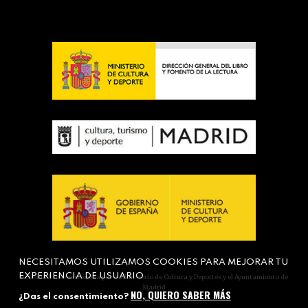
NECESITAMOS UTILIZAMOS COOKIES PARA MEJORAR TU
EXPERIENCIA DE USUARIO
Actividad subvencionada por el Ministerio de Cultura y Deportes y el Ayuntamiento de
Madrid
NO, QUIERO SABER MÁS
¿Das el consentimiento?