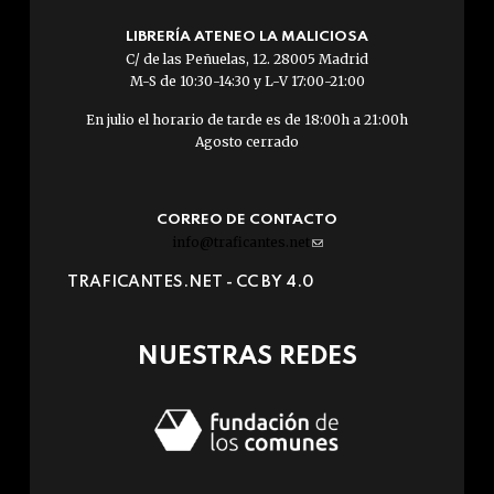
LIBRERÍA ATENEO LA MALICIOSA
C/ de las Peñuelas, 12. 28005 Madrid
M-S de 10:30-14:30 y L-V 17:00-21:00
En julio el horario de tarde es de 18:00h a 21:00h
Agosto cerrado
CORREO DE CONTACTO
info@traficantes.net
(link
sends
TRAFICANTES.NET -
CC BY 4.0
e-
mail)
NUESTRAS REDES