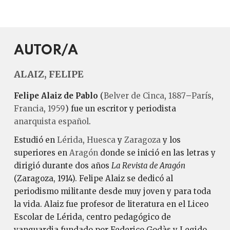
AUTOR/A
ALAIZ, FELIPE
Felipe Alaiz de Pablo
(
Belver de Cinca
,
1887
–
París
,
Francia
,
1959
) fue un escritor y periodista
anarquista
español
.
Estudió en
Lérida
,
Huesca
y
Zaragoza
y los
superiores en
Aragón
donde se inició en las letras y
dirigió durante dos años
La Revista de Aragón
(Zaragoza, 1914). Felipe Alaiz se dedicó al
periodismo militante desde muy joven y para toda
la vida. Alaiz fue profesor de literatura en el Liceo
Escolar de Lérida, centro pedagógico de
vanguardia fundado por Federico Godàs y Legido.