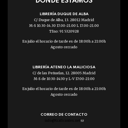
DÓNDE ESTAMOS
LIBRERÍA DUQUE DE ALBA
C/ Duque de Alba, 13. 28012 Madrid
M-S 10.30-14.30 17.00-21.00 L 17.00-21.00
Tfno: 91 5320928
En julio el horario de tarde es de 18:00h a 21:00h
Agosto cerrado
LIBRERÍA ATENEO LA MALICIOSA
C/ de las Peñuelas, 12. 28005 Madrid
M-S de 10:30-14:30 y L-V 17:00-21:00
En julio el horario de tarde es de 18:00h a 21:00h
Agosto cerrado
CORREO DE CONTACTO
info@traficantes.net
(link
sends