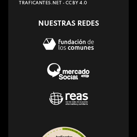
TRAFICANTES.NET -
CC BY 4.0
e-
mail)
NUESTRAS REDES