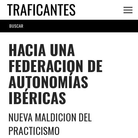
Skip
to
main
SEARCH
content
FORM
HACIA UNA
FEDERACION DE
AUTONOMÍAS
IBÉRICAS
NUEVA MALDICION DEL
PRACTICISMO