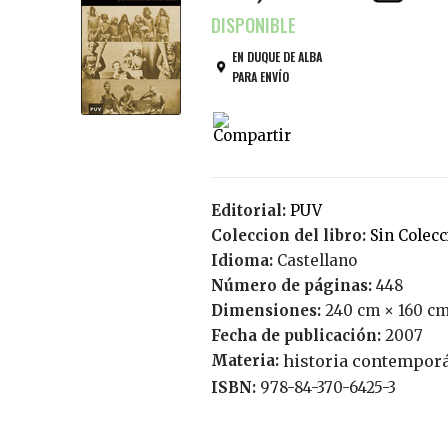
EN DUQUE DE ALBA
PARA ENVÍO
Editorial:
PUV
Coleccion del libro:
Sin Colec
Idioma:
Castellano
Número de páginas:
448
Dimensiones:
240 cm × 160 cm
Fecha de publicación:
2007
Materia:
historia contempor
ISBN:
978-84-370-6425-3