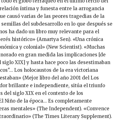
odo el globo terráqueo en el último tercio del
relación íntima y funesta entre la arrogancia
ue causó varias de las peores tragedias de la
 semillas del subdesarrollo en lo que después se
os ha dado un libro muy relevante para el
erés histórico» (Amartya Sen). «Una crónica
conómica y colonial» (New Scientist). «Muchas
gnorado en gran medida las implicaciones [de
 siglo XIX] y hasta hace poco las desestimaban
os"... Los holocaustos de la era victoriana
estaban» (Mejor libro del año 2001 del Los
or brillante e independiente, sitúa el triunfo
s del siglo XIX en el contexto de los
El Niño de la época... Es completamente
teras mentales» (The Independent). «Convence
xtraordinario» (The Times Literary Supplement).