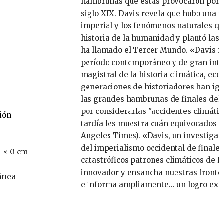
hambrunas que éstas provocaron por t
siglo XIX. Davis revela que hubo una 
imperial y los fenómenos naturales q
historia de la humanidad y plantó las
ha llamado el Tercer Mundo. «Davis n
período contemporáneo y de gran int
magistral de la historia climática, e
generaciones de historiadores han i
las grandes hambrunas de finales del
por considerarlas "accidentes climátic
ción
tardía les muestra cuán equivocados 
Angeles Times). «Davis, un investigad
del imperialismo occidental de finale
 × 0 cm
catastróficos patrones climáticos de 
innovador y ensancha nuestras fron
ánea
e informa ampliamente... un logro e