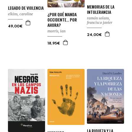
MEMORIAS DE LA
LEGADO DE VIOLENCIA
INTOLERANCIA
¿POR QUÉ MANDA
elkins, caroline
ramón solans,
OCCIDENTE... POR
francisco javier
AHORA?
49,00€
morris, ian
24,00€
18,95€
LA RIQUEZA Y LA