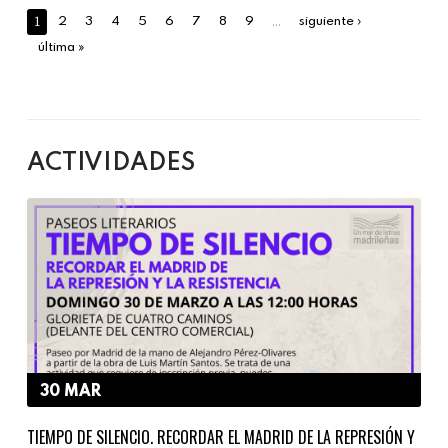
1
…
2
3
4
5
6
7
8
9
siguiente ›
última »
ACTIVIDADES
30 MAR
TIEMPO DE SILENCIO. RECORDAR EL MADRID DE LA REPRESIÓN Y