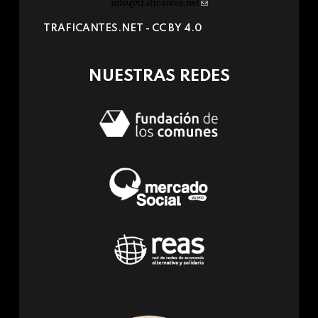
info@traficantes.net
(link
sends
TRAFICANTES.NET -
CC BY 4.0
e-
mail)
NUESTRAS REDES