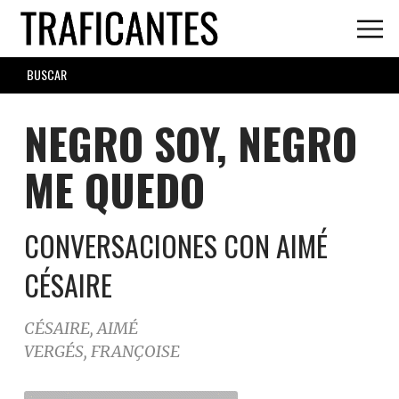
Skip
to
main
SEARCH
content
FORM
NEGRO SOY, NEGRO
ME QUEDO
CONVERSACIONES CON AIMÉ
CÉSAIRE
CÉSAIRE, AIMÉ
VERGÉS, FRANÇOISE