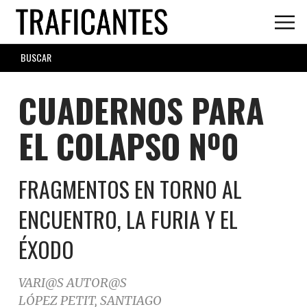
Skip
to
main
SEARCH
content
FORM
CUADERNOS PARA
EL COLAPSO Nº0
FRAGMENTOS EN TORNO AL
ENCUENTRO, LA FURIA Y EL
ÉXODO
VARI@S AUTOR@S
LÓPEZ PETIT, SANTIAGO