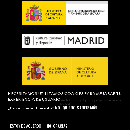
NECESITAMOS UTILIZAMOS COOKIES PARA MEJORAR TU
EXPERIENCIA DE USUARIO
Actividad subvencionada por el Ministerio de Cultura y Deportes y el Ayuntamiento de
Madrid
NO, QUIERO SABER MÁS
¿Das el consentimiento?
ESTOY DE ACUERDO
NO, GRACIAS