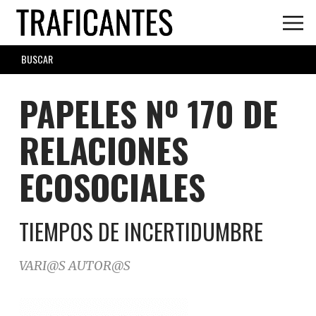
Skip
to
main
SEARCH
content
FORM
PAPELES Nº 170 DE
RELACIONES
ECOSOCIALES
TIEMPOS DE INCERTIDUMBRE
VARI@S AUTOR@S