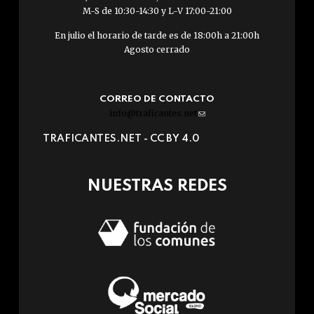
M-S de 10:30-14:30 y L-V 17:00-21:00
En julio el horario de tarde es de 18:00h a 21:00h
Agosto cerrado
CORREO DE CONTACTO
info@traficantes.net
(link
sends
TRAFICANTES.NET -
CC BY 4.0
e-
mail)
NUESTRAS REDES