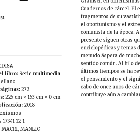
Gramsci, en dificilísima
Cuadernos de cárcel. El 
fragmentos de su vastísi
LBA
el oportunismo y el extr
comunista de la época. A 
presente siguen otras qu
enciclopédicas y temas de
menudo áspera de muchos
sentido común. Al hilo de
GEDISA
últimos tiempos se ha re
l libro:
serie multimedia
el pensamiento y el signi
tellano
cabo de once años de cár
páginas:
272
contribuye aún a cambia
s:
225 cm × 153 cm × 0 cm
blicación:
2018
rxismos
4-17341-12-1
:
MACRI, MANLIO