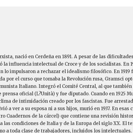
rxista, nació en Cerdeña en 1891. A pesar de las dificultade
a influencia intelectual de Croce y de los socialistas. En 191
n lo impulsaron a rechazar el idealismo filosófico. En 1919 
ada por el curso que tomaba la Revolución rusa, Gramsci optó
munista Italiano. Integró el Comité Central, al que tambié
e prensa oficial (L?Unità) y fue diputado. Cuando en 1925 M
clima de intimidación creado por los fascistas. Fue arrest
lvió a ver a su esposa ni a sus hijos, murió en 1937. En esa
atro Cuadernos de la cárcel) que contiene una revisión hist
 las condiciones de Italia y de la Europa del siglo XX. El
o a toda clase de trabajadores, incluidos los intelectuale