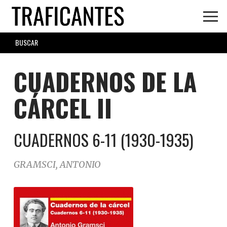
Skip
to
main
SEARCH
content
FORM
CUADERNOS DE LA
CÁRCEL II
CUADERNOS 6-11 (1930-1935)
GRAMSCI, ANTONIO