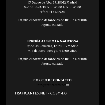
C/ Duque de Alba, 13. 28012 Madrid
M-S 10.30-14.30 17.00-21.00 L 17.00-21.00
Tfno: 91 5320928
En julio el horario de tarde es de 18:00h a 21:00h
Agosto cerrado
LIBRERÍA ATENEO LA MALICIOSA
C/ de las Peñuelas, 12. 28005 Madrid
M-S de 10:30-14:30 y L-V 17:00-21:00
En julio el horario de tarde es de 18:00h a 21:00h
Agosto cerrado
CORREO DE CONTACTO
info@traficantes.net
(link
sends
TRAFICANTES.NET -
CC BY 4.0
e-
mail)