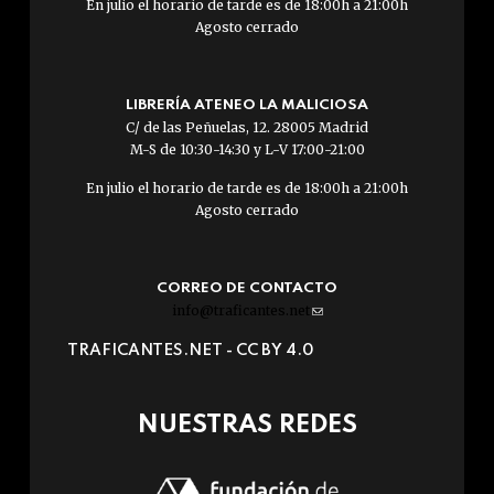
En julio el horario de tarde es de 18:00h a 21:00h
Agosto cerrado
LIBRERÍA ATENEO LA MALICIOSA
C/ de las Peñuelas, 12. 28005 Madrid
M-S de 10:30-14:30 y L-V 17:00-21:00
En julio el horario de tarde es de 18:00h a 21:00h
Agosto cerrado
CORREO DE CONTACTO
info@traficantes.net
(link
sends
TRAFICANTES.NET -
CC BY 4.0
e-
mail)
NUESTRAS REDES