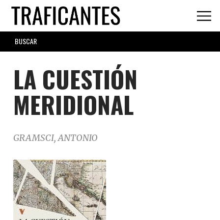
Skip
to
main
SEARCH
content
FORM
LA CUESTIÓN
MERIDIONAL
GRAMSCI, ANTONIO