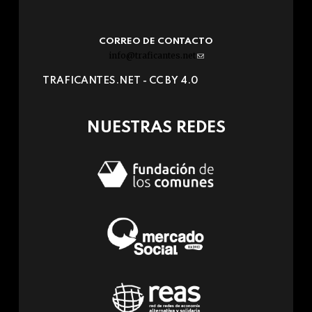
CORREO DE CONTACTO
info@traficantes.net
(link
sends
TRAFICANTES.NET -
CC BY 4.0
e-
mail)
NUESTRAS REDES