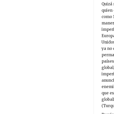
Quizá 
quien 
como 1
manera
imperi
Europa
Unidos
ya no 
perman
países
global
imperi
anunci
enemig
que es
global
(Turqu