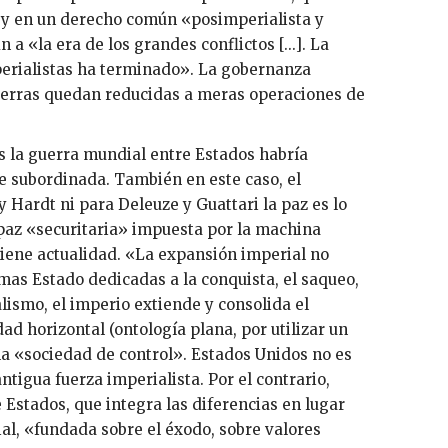
a» y en un derecho común «posimperialista y
a «la era de los grandes conflictos [...]. La
mperialistas ha terminado». La gobernanza
guerras quedan reducidas a meras operaciones de
s la guerra mundial entre Estados habría
e subordinada. También en este caso, el
y Hardt ni para Deleuze y Guattari la paz es lo
a paz «securitaria» impuesta por la machina
tiene actualidad. «La expansión imperial no
rmas Estado dedicadas a la conquista, el saqueo,
alismo, el imperio extiende y consolida el
ad horizontal (ontología plana, por utilizar un
la «sociedad de control». Estados Unidos no es
tigua fuerza imperialista. Por el contrario,
 Estados, que integra las diferencias en lugar
al, «fundada sobre el éxodo, sobre valores