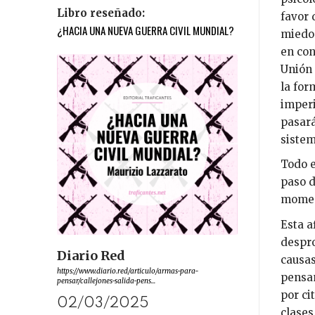
Libro reseñado:
favor 
¿HACIA UNA NUEVA GUERRA CIVIL MUNDIAL?
miedo.
en con
Unión 
la for
imperi
pasará
sistem
Todo e
paso d
moment
Esta a
despro
Diario Red
causas
https://www.diario.red/articulo/armas-para-
pensam
pensar/callejones-salida-pens...
por ci
02/03/2025
clases