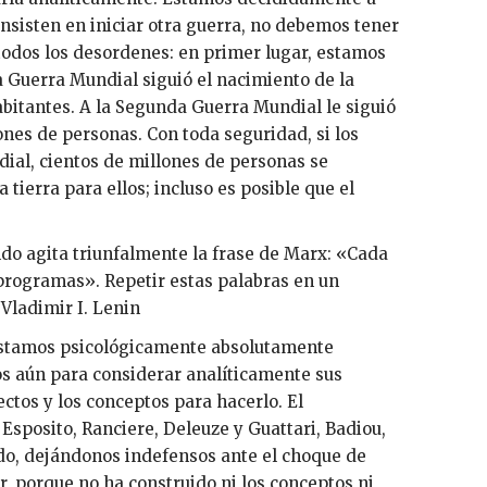
 insisten en iniciar otra guerra, no debemos tener
todos los desordenes: en primer lugar, estamos
a Guerra Mundial siguió el nacimiento de la
bitantes. A la Segunda Guerra Mundial le siguió
ones de personas. Con toda seguridad, si los
ial, cientos de millones de personas se
tierra para ellos; incluso es posible que el
ndo agita triunfalmente la frase de Marx: «Cada
rogramas». Repetir estas palabras en un
Vladimir I. Lenin
 estamos psicológicamente absolutamente
os aún para considerar analíticamente sus
ectos y los conceptos para hacerlo. El
Esposito, Ranciere, Deleuze y Guattari, Badiou,
ado, dejándonos indefensos ante el choque de
r, porque no ha construido ni los conceptos ni