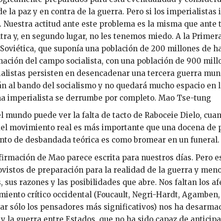
de la paz y en contra de la guerra. Pero si los imperialistas
 Nuestra actitud ante este problema es la misma que ante 
tra y, en segundo lugar, no les tenemos miedo. A la Primer
Soviética, que suponía una población de 200 millones de ha
mación del campo socialista, con una población de 900 mill
alistas persisten en desencadenar una tercera guerra mund
n al bando del socialismo y no quedará mucho espacio en la 
a imperialista se derrumbe por completo. Mao Tse-tung
l mundo puede ver la falta de tacto de Raboceie Dielo, cua
el movimiento real es más importante que una docena de p
o de desbandada teórica es como bromear en un funeral. 
firmación de Mao parece escrita para nuestros días. Pero
vistos de preparación para la realidad de la guerra y men
, sus razones y las posibilidades que abre. Nos faltan los af
iento crítico occidental (Foucault, Negri-Hardt, Agamben, 
tar sólo los pensadores más significativos) nos ha desarm
 y la guerra entre Estados, que no ha sido capaz de anticipa