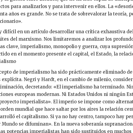
ectos para analizarlos y para intervenir en ellos. La «desor
nta años es grande. No se trata de sobrevalorar la teoría,
cionario».
 difícil en un artículo desarrollar una crítica exhaustiva d
mites del marxismo. Nos limitaremos a analizar los profund
as clave, imperialismo, monopolio y guerra, cuya supresi
tido en el momento presente el capital, el Estado, la relació
ialismo
cepto de imperialismo ha sido prácticamente eliminado de 
explícita. Negri y Hardt, en el cambio de milenio, conside
liminación, decretando: «El imperialismo ha terminado. Ni
ciones europeas modernas. Ni Estados Unidos ni ningún Es
proyecto imperialista». El imperio se impone como alterna
orden mundial que hace saltar por los aires la relación cent
arrolló el capitalismo. Si ya no hay centro, tampoco hay per
 Mundo se difuminan». En la nueva soberanía supranacional,
tas potencias imperialistas han sido sustituidos en muchos 