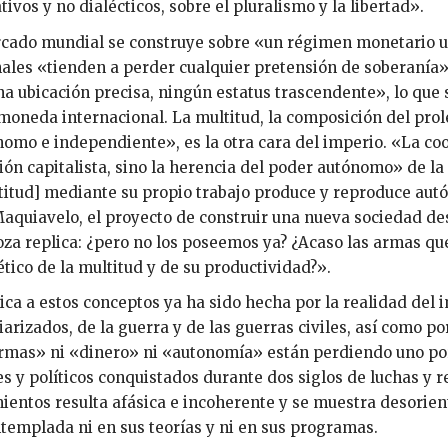
tivos y no dialécticos, sobre el pluralismo y la libertad».
cado mundial se construye sobre «un régimen monetario u
ales «tienden a perder cualquier pretensión de soberanía». 
a ubicación precisa, ningún estatus trascendente», lo que s
oneda internacional. La multitud, la composición del pro
omo e independiente», es la otra cara del imperio. «La coop
ión capitalista, sino la herencia del poder autónomo» de 
titud] mediante su propio trabajo produce y reproduce aut
aquiavelo, el proyecto de construir una nueva sociedad d
za replica: ¿pero no los poseemos ya? ¿Acaso las armas qu
ético de la multitud y de su productividad?».
tica a estos conceptos ya ha sido hecha por la realidad del
iarizados, de la guerra y de las guerras civiles, así como 
rmas» ni «dinero» ni «autonomía» están perdiendo uno por
es y políticos conquistados durante dos siglos de luchas y r
entos resulta afásica e incoherente y se muestra desorienta
templada ni en sus teorías y ni en sus programas.