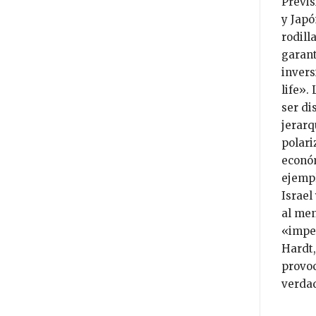
Previs
y Japó
rodill
garant
invers
life».
ser di
jerarq
polari
económ
ejempl
Israel
al men
«imper
Hardt,
provoc
verdad