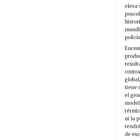
eleva 
poscol
histor
mundia
policía
Encont
produc
result
contra
global
tiene 
el gen
modelo
términ
ni la 
tendrá
de exc