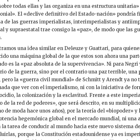
sobre todas ellas y las organiza en una estructura unitari
onial». El «declive definitivo del Estado-nación» pondría fin 
ia de las guerras imperialistas, interimperialistas y antii
l y supraestatal trae consigo la «paz», de modo que las 
.
ramos una idea similar en Deleuze y Guattari, para quiene
ido una máquina global de la que estos son ahora una part
ado es la «paz absoluta de la supervivencia». Ni para Negri 
rio de la guerra, sino por el contrario una paz terrible, un
, pero la «guerra civil mundial» de Schmitt y Arendt ya no 
nada que ver con el imperialismo, ni con la iniciativa de fo
ocidio, la colonización y la esclavitud. Frente a este imperi
 de la red de poderes», que será descrito, en su multiplicid
o de moda hace unos años), por la teoría del «biopoder» y 
potencia hegemónica global en el mercado mundial, ni una an
 la tarea de conducir al mundo hacia este nuevo sistema de
luirlas, porque la Constitución estadounidense ya es imperi