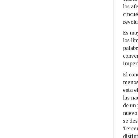
los af
cincue
revolu
Es muy
los lí
palabr
conver
Imper
El con
menos 
esta e
las na
de un 
nuevo 
se des
Tercer
distin