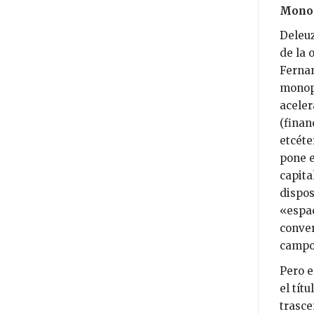
Mono
Deleuz
de la 
Fernan
monopo
aceler
(finan
etcéte
pone e
capita
dispos
«espac
conver
campo,
Pero e
el tít
trasce