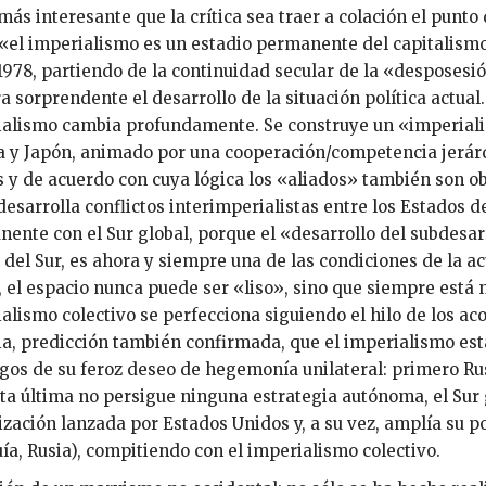
más interesante que la crítica sea traer a colación el punto
«el imperialismo es un estadio permanente del capitalism
978, partiendo de la continuidad secular de la «desposesión
 sorprendente el desarrollo de la situación política actual
alismo cambia profundamente. Se construye un «imperiali
 y Japón, animado por una cooperación/competencia jerárq
 y de acuerdo con cuya lógica los «aliados» también son ob
desarrolla conflictos interimperialistas entre los Estados d
ente con el Sur global, porque el «desarrollo del subdesar
 del Sur, es ahora y siempre una de las condiciones de la a
, el espacio nunca puede ser «liso», sino que siempre está 
alismo colectivo se perfecciona siguiendo el hilo de los aco
a, predicción también confirmada, que el imperialismo est
os de su feroz deseo de hegemonía unilateral: primero Rus
ta última no persigue ninguna estrategia autónoma, el Sur g
ización lanzada por Estados Unidos y, a su vez, amplía su po
ía, Rusia), compitiendo con el imperialismo colectivo.