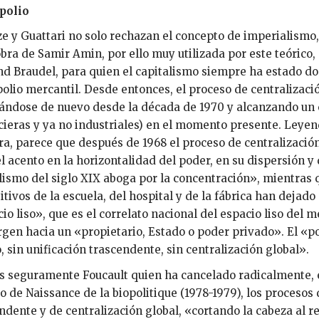
polio
e y Guattari no solo rechazan el concepto de imperialismo
obra de Samir Amin, por ello muy utilizada por este teórico
d Braudel, para quien el capitalismo siempre ha estado 
lio mercantil. Desde entonces, el proceso de centralizaci
ándose de nuevo desde la década de 1970 y alcanzando un 
cieras y ya no industriales) en el momento presente. Leyend
ra, parece que después de 1968 el proceso de centralización
l acento en la horizontalidad del poder, en su dispersión y d
lismo del siglo XIX aboga por la concentración», mientras
itivos de la escuela, del hospital y de la fábrica han dejado
io liso», que es el correlato nacional del espacio liso del 
gen hacia un «propietario, Estado o poder privado». El «po
 sin unificación trascendente, sin centralización global».
s seguramente Foucault quien ha cancelado radicalmente, e
ulo de Naissance de la biopolitique (1978-1979), los procesos 
ndente y de centralización global, «cortando la cabeza al r