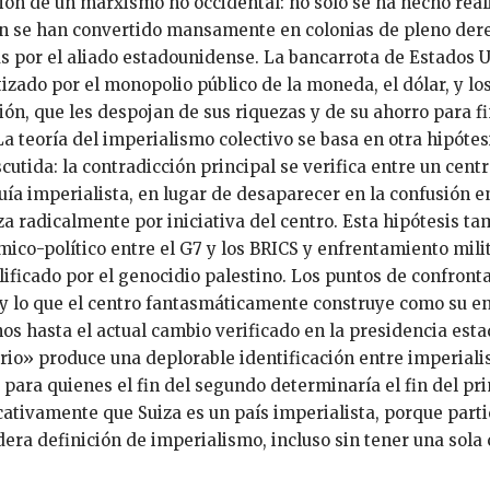
ión de un marxismo no occidental: no sólo se ha hecho reali
n se han convertido mansamente en colonias de pleno der
as por el aliado estadounidense. La bancarrota de Estados 
izado por el monopolio público de la moneda, el dólar, y l
ión, que les despojan de sus riquezas y de su ahorro para f
 La teoría del imperialismo colectivo se basa en otra hipót
scutida: la contradicción principal se verifica entre un cent
uía imperialista, en lugar de desaparecer en la confusión e
za radicalmente por iniciativa del centro. Esta hipótesis 
ico-político entre el G7 y los BRICS y enfrentamiento milita
ificado por el genocidio palestino. Los puntos de confront
 y lo que el centro fantasmáticamente construye como su e
os hasta el actual cambio verificado en la presidencia es
io» produce una deplorable identificación entre imperialis
 para quienes el fin del segundo determinaría el fin del p
ativamente que Suiza es un país imperialista, porque partic
era definición de imperialismo, incluso sin tener una sola c