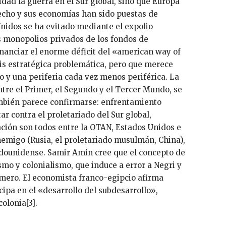
dad la guerra en el Sur global, sino que Europa
echo y sus economías han sido puestas de
Unidos se ha evitado mediante el expolio
os monopolios privados de los fondos de
inanciar el enorme déficit del «american way of
esis estratégica problemática, pero que merece
ro y una periferia cada vez menos periférica. La
ntre el Primer, el Segundo y el Tercer Mundo, se
también parece confirmarse: enfrentamiento
r contra el proletariado del Sur global,
ación son todos entre la OTAN, Estados Unidos e
nemigo (Rusia, el proletariado musulmán, China),
tadounidense. Samir Amin cree que el concepto de
mo y colonialismo, que induce a error a Negri y
rimero. El economista franco-egipcio afirma
ipa en el «desarrollo del subdesarrollo»,
olonia[3].