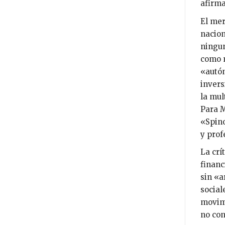
afirma
El mer
nacion
ningun
como m
«autón
invers
la mul
Para M
«Spino
y prof
La crí
financ
sin «a
social
movimi
no con