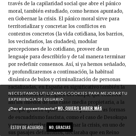
través de la capilaridad social que abre el pánico
moral, también estudiado, como hemos apuntado,
en Gobernar la crisis. El pánico moral sirve para
territorializar y concretar los conflictos en
contextos concretos (la vida cotidiana, los barrios,
los vecindarios, las ciudades), modular
percepciones de lo cotidiano, proveer de un
lenguaje para describirlo y de tal manera terminar
por redefinir consensos. Así, si ya hemos señalado,
y profundizaremos a continuación, la habitual
dinámica de bulos y criminalización de personas
racializadas, en España es significativo también la
NECESITAMOS UTILIZAMOS COOKIES PARA MEJORAR TU
construcción de la figura del okupa, que concreta
EXPERIENCIA DE USUARIO
así los miedos de una clase media propietaria, a la
NO, QUIERO SABER MÁS
¿Das el consentimiento?
vez que genera oportunidades para nuevas formas
de escuadrismo fascista, como el caso de Desokupa
y grupos similares. Si Gobernar la crisis, en uno de
ESTOY DE ACUERDO
NO, GRACIAS
sus pasajes definitorios, declaraba que en Reino