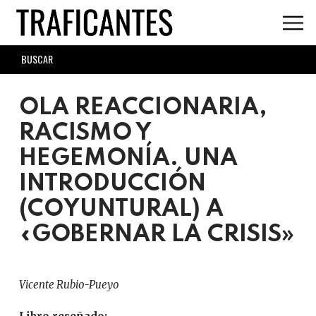
Skip
to
main
SEARCH
content
FORM
OLA REACCIONARIA,
RACISMO Y
HEGEMONÍA. UNA
INTRODUCCIÓN
(COYUNTURAL) A
«GOBERNAR LA CRISIS»
Vicente Rubio-Pueyo