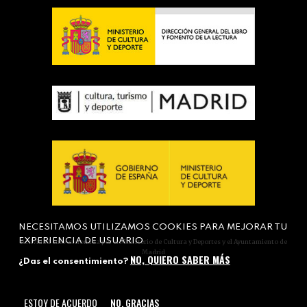
NECESITAMOS UTILIZAMOS COOKIES PARA MEJORAR TU
EXPERIENCIA DE USUARIO
Actividad subvencionada por el Ministerio de Cultura y Deportes y el Ayuntamiento de
Madrid
NO, QUIERO SABER MÁS
¿Das el consentimiento?
ESTOY DE ACUERDO
NO, GRACIAS