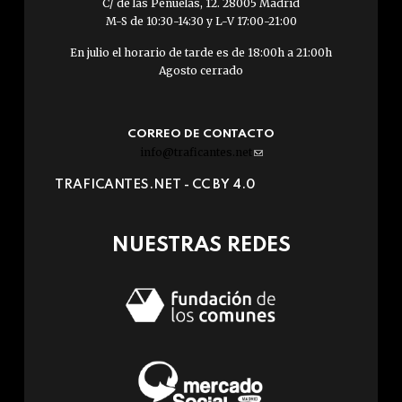
C/ de las Peñuelas, 12. 28005 Madrid
M-S de 10:30-14:30 y L-V 17:00-21:00
En julio el horario de tarde es de 18:00h a 21:00h
Agosto cerrado
CORREO DE CONTACTO
info@traficantes.net
(link
sends
TRAFICANTES.NET -
CC BY 4.0
e-
mail)
NUESTRAS REDES