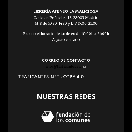
LIBRERÍA ATENEO LA MALICIOSA
C/ de las Peñuelas, 12. 28005 Madrid
M-S de 10:30-14:30 y L-V 17:00-21:00
En julio el horario de tarde es de 18:00h a 21:00h
Agosto cerrado
CORREO DE CONTACTO
info@traficantes.net
(link
sends
TRAFICANTES.NET -
CC BY 4.0
e-
mail)
NUESTRAS REDES