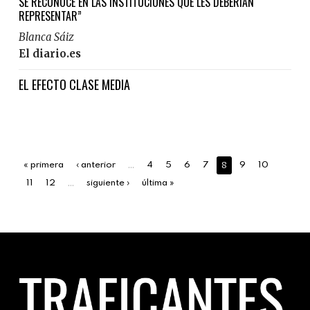
SE RECONOCE EN LAS INSTITUCIONES QUE LES DEBERÍAN
REPRESENTAR”
Blanca Sáiz
El diario.es
EL EFECTO CLASE MEDIA
…
8
« primera
‹ anterior
4
5
6
7
9
10
…
11
12
siguiente ›
última »