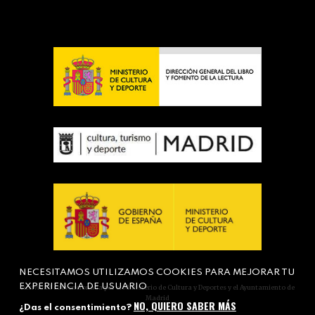
NECESITAMOS UTILIZAMOS COOKIES PARA MEJORAR TU
EXPERIENCIA DE USUARIO
Actividad subvencionada por el Ministerio de Cultura y Deportes y el Ayuntamiento de
Madrid
NO, QUIERO SABER MÁS
¿Das el consentimiento?