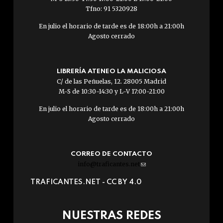
Tfno: 91 5320928
En julio el horario de tarde es de 18:00h a 21:00h
Agosto cerrado
LIBRERÍA ATENEO LA MALICIOSA
C/ de las Peñuelas, 12. 28005 Madrid
M-S de 10:30-14:30 y L-V 17:00-21:00
En julio el horario de tarde es de 18:00h a 21:00h
Agosto cerrado
CORREO DE CONTACTO
info@traficantes.net
(link
sends
TRAFICANTES.NET -
CC BY 4.0
e-
mail)
NUESTRAS REDES