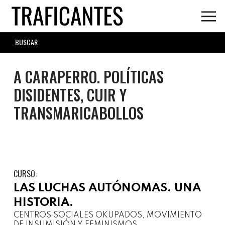
Skip
to
main
SEARCH
content
FORM
A CARAPERRO. POLÍTICAS
DISIDENTES, CUIR Y
TRANSMARICABOLLOS
CURSO:
LAS LUCHAS AUTÓNOMAS. UNA
HISTORIA.
CENTROS SOCIALES OKUPADOS, MOVIMIENTO
DE INSUMISIÓN Y FEMINISMOS