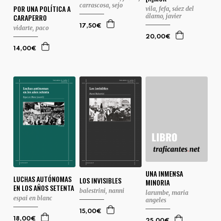
carrascosa, sejo
POR UNA POLÍTICA A
vila, fefa
,
sáez del
CARAPERRO
álamo, javier
17,50€
vidarte, paco
20,00€
14,00€
UNA INMENSA
LUCHAS AUTÓNOMAS
LOS INVISIBLES
MINORIA
EN LOS AÑOS SETENTA
balestrini, nanni
larumbe, maria
espai en blanc
angeles
15,00€
18,00€