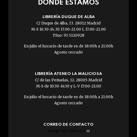
DÓNDE ESTAMOS
LIBRERÍA DUQUE DE ALBA
C/ Duque de Alba, 13. 28012 Madrid
M-S 10.30-14.30 17.00-21.00 L 17.00-21.00
Tfno: 91 5320928
En julio el horario de tarde es de 18:00h a 21:00h
Agosto cerrado
LIBRERÍA ATENEO LA MALICIOSA
C/ de las Peñuelas, 12. 28005 Madrid
M-S de 10:30-14:30 y L-V 17:00-21:00
En julio el horario de tarde es de 18:00h a 21:00h
Agosto cerrado
CORREO DE CONTACTO
info@traficantes.net
(link
sends