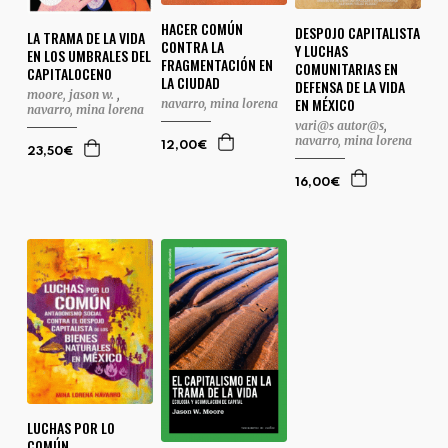
HACER COMÚN
DESPOJO CAPITALISTA
LA TRAMA DE LA VIDA
CONTRA LA
Y LUCHAS
EN LOS UMBRALES DEL
FRAGMENTACIÓN EN
COMUNITARIAS EN
CAPITALOCENO
LA CIUDAD
DEFENSA DE LA VIDA
moore, jason w.
,
EN MÉXICO
navarro, mina lorena
navarro, mina lorena
vari@s autor@s
,
navarro, mina lorena
12,00€
23,50€
16,00€
LUCHAS POR LO
COMÚN