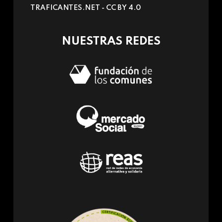
TRAFICANTES.NET -
CC BY 4.0
e-
mail)
NUESTRAS REDES