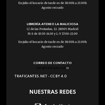
En julio el horario de tarde es de 18:00h a 21:00h
Agosto cerrado
LIBRERÍA ATENEO LA MALICIOSA
C/ de las Peñuelas, 12. 28005 Madrid
M-S de 10:30-14:30 y L-V 17:00-21:00
En julio el horario de tarde es de 18:00h a 21:00h
Agosto cerrado
CORREO DE CONTACTO
info@traficantes.net
(link
sends
TRAFICANTES.NET -
CC BY 4.0
e-
mail)
NUESTRAS REDES