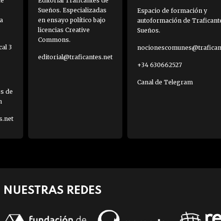
de
Editorial Traficantes de
Sueños. Especializadas
Espacio de formación y
a
en ensayo político bajo
autoformación de Traficant
licencias Creative
Sueños.
Commons.
al 3
nocionescomunes@traficant
editorial@traficantes.net
+34 630662527
Canal de Telegram
es de
h
s.net
NUESTRAS REDES