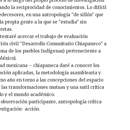
s a lo largo del propio proceso de investigación
do la reciprocidad de conocimientos. Lo difícil
decesores, en una antropología “de sillón” que
a propia gente a la que se “estudia” sin
retas.
entaré acercar el trabajo de evaluación
ción civil “Desarrollo Comunitario Chiapaneco” a
ma de los pueblos Indígenas) perteneciente a
México).
idad mexicana – chiapaneca daré a conocer los
gación aplicadas, la metodología asamblearia y
imo año en torno a las concepciones del espacio
 las transformaciones mutuas y una sutil crítica
llo y el mundo académico.
 observación participante, antropología crítica
stigación- acción.