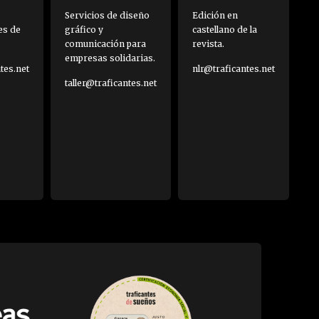
Servicios de diseño
Edición en
es de
gráfico y
castellano de la
comunicación para
revista.
empresas solidarias.
es.net
nlr@traficantes.net
taller@traficantes.net