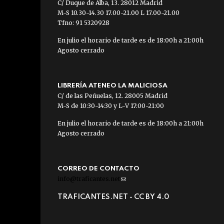
C/ Duque de Alba, 13. 28012 Madrid
M-S 10.30-14.30 17.00-21.00 L 17.00-21.00
Tfno: 91 5320928
En julio el horario de tarde es de 18:00h a 21:00h
Agosto cerrado
LIBRERÍA ATENEO LA MALICIOSA
C/ de las Peñuelas, 12. 28005 Madrid
M-S de 10:30-14:30 y L-V 17:00-21:00
En julio el horario de tarde es de 18:00h a 21:00h
Agosto cerrado
CORREO DE CONTACTO
info@traficantes.net
(link
sends
TRAFICANTES.NET -
CC BY 4.0
e-
mail)