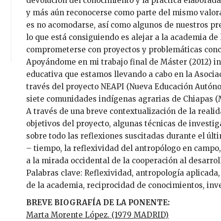
devolución del conocimiento y la práctica elaborada
y más aún reconocerse como parte del mismo valoran
es no acomodarse, así como algunos de nuestros pre
lo que está consiguiendo es alejar a la academia de l
comprometerse con proyectos y problemáticas conc
Apoyándome en mi trabajo final de Máster (2012) int
educativa que estamos llevando a cabo en la Asocia
través del proyecto NEAPI (Nueva Educación Autóno
siete comunidades indígenas agrarias de Chiapas (
A través de una breve contextualización de la real
objetivos del proyecto, algunas técnicas de investi
sobre todo las reflexiones suscitadas durante el últ
– tiempo, la reflexividad del antropólogo en campo,
a la mirada occidental de la cooperación al desarro
Palabras clave: Reflexividad, antropología aplicada,
de la academia, reciprocidad de conocimientos, inve
BREVE BIOGRAFÍA DE LA PONENTE:
Marta Morente López. (1979 MADRID)