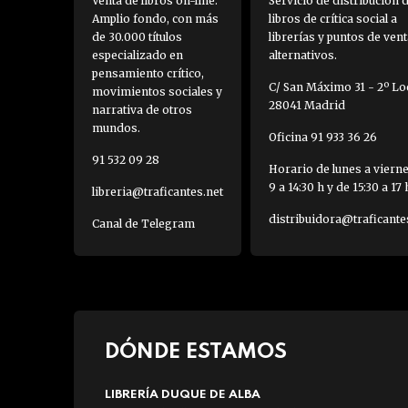
Venta de libros on-line.
Servicio de distribución 
Amplio fondo, con más
libros de crítica social a
de 30.000 títulos
librerías y puntos de vent
especializado en
alternativos.
pensamiento crítico,
C/ San Máximo 31 - 2º Loc
movimientos sociales y
28041 Madrid
narrativa de otros
mundos.
Oficina 91 933 36 26
91 532 09 28
Horario de lunes a viern
9 a 14:30 h y de 15:30 a 17 
libreria@traficantes.net
distribuidora@traficante
Canal de Telegram
DÓNDE ESTAMOS
LIBRERÍA DUQUE DE ALBA