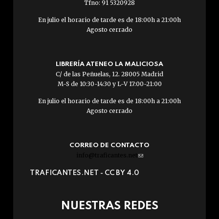
Tfno: 91 5320928
En julio el horario de tarde es de 18:00h a 21:00h
Agosto cerrado
LIBRERÍA ATENEO LA MALICIOSA
C/ de las Peñuelas, 12. 28005 Madrid
M-S de 10:30-14:30 y L-V 17:00-21:00
En julio el horario de tarde es de 18:00h a 21:00h
Agosto cerrado
CORREO DE CONTACTO
info@traficantes.net
(link
sends
TRAFICANTES.NET -
CC BY 4.0
e-
mail)
NUESTRAS REDES