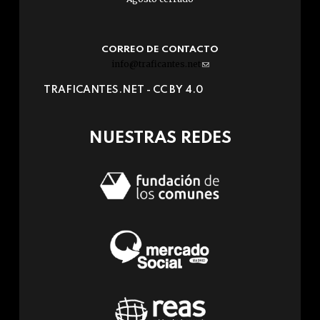
CORREO DE CONTACTO
info@traficantes.net
(link
sends
TRAFICANTES.NET -
CC BY 4.0
e-
mail)
NUESTRAS REDES