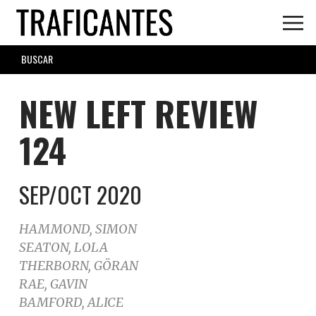
Skip
to
main
SEARCH
content
FORM
NEW LEFT REVIEW
124
SEP/OCT 2020
HAMMOND, SIMON
SEATON, LOLA
THERBORN, GÖRAN
RAE, GAVIN
BAMFORD, ALICE