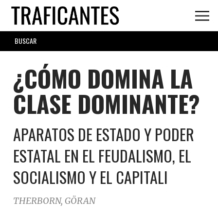
Skip
to
main
SEARCH
content
FORM
¿CÓMO DOMINA LA
CLASE DOMINANTE?
APARATOS DE ESTADO Y PODER
ESTATAL EN EL FEUDALISMO, EL
SOCIALISMO Y EL CAPITALI
THERBORN, GÖRAN