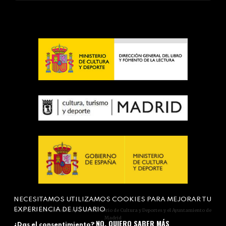
NECESITAMOS UTILIZAMOS COOKIES PARA MEJORAR TU
EXPERIENCIA DE USUARIO
Actividad subvencionada por el Ministerio de Cultura y Deportes y el Ayuntamiento de
Madrid
NO, QUIERO SABER MÁS
¿Das el consentimiento?