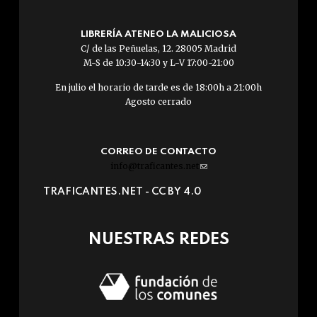
LIBRERÍA ATENEO LA MALICIOSA
C/ de las Peñuelas, 12. 28005 Madrid
M-S de 10:30-14:30 y L-V 17:00-21:00
En julio el horario de tarde es de 18:00h a 21:00h
Agosto cerrado
CORREO DE CONTACTO
info@traficantes.net
(link
sends
TRAFICANTES.NET -
CC BY 4.0
e-
mail)
NUESTRAS REDES