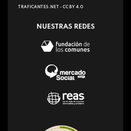
sends
TRAFICANTES.NET -
CC BY 4.0
e-
mail)
NUESTRAS REDES