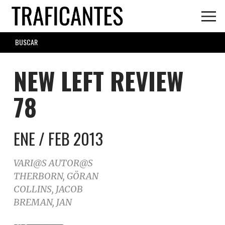
Skip
to
main
SEARCH
content
FORM
NEW LEFT REVIEW
78
ENE / FEB 2013
VARI@S AUTOR@S
THERBORN, GÖRAN
COLLINS, JACOB
BREMAN, JAN