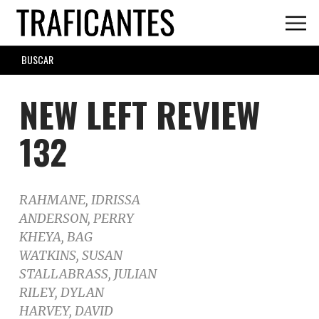
Skip
to
main
SEARCH
content
FORM
NEW LEFT REVIEW
132
RAHMANE, IDRISSA
ANDERSON, PERRY
KHEYA, BAG
WATKINS, SUSAN
STALLABRASS, JULIAN
RILEY, DYLAN
HARVEY, DAVID