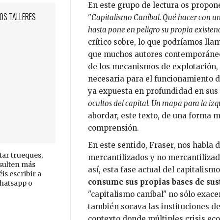
En este grupo de lectura os propon
LOS TALLERES
"
Capitalismo Caníbal. Qué hacer con un
hasta pone en peligro su propia existen
crítico sobre, lo que podríamos lla
que muchos autores contemporáneos
de los mecanismos de explotación, 
necesaria para el funcionamiento d
ya expuesta en profundidad en sus 
ocultos del capital. Un mapa para la iz
abordar, este texto, de una forma má
comprensión.
En este sentido, Fraser, nos habla 
tar trueques,
mercantilizados y no mercantilizad
esulten más
así, esta fase actual del capitalis
s escribir a
consume sus propias bases de sus
hatsapp o
"capitalismo caníbal" no sólo exac
también socava las instituciones d
contexto donde múltiples crisis eco