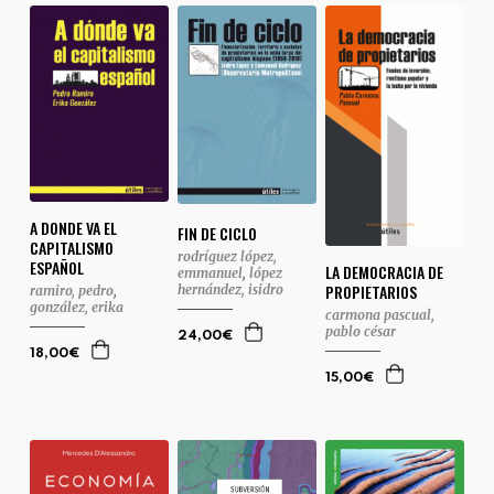
A DONDE VA EL
FIN DE CICLO
CAPITALISMO
rodríguez lópez,
ESPAÑOL
LA DEMOCRACIA DE
emmanuel
,
lópez
PROPIETARIOS
hernández, isidro
ramiro, pedro
,
gonzález, erika
carmona pascual,
pablo césar
24,00€
18,00€
15,00€