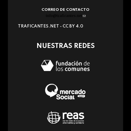
CORREO DE CONTACTO
info@traficantes.net
(link
sends
TRAFICANTES.NET -
CC BY 4.0
e-
mail)
NUESTRAS REDES