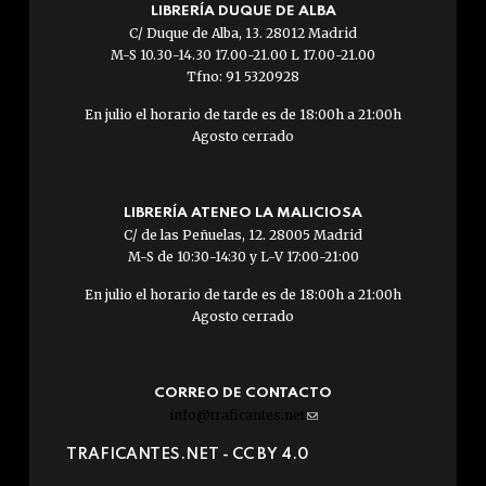
LIBRERÍA DUQUE DE ALBA
C/ Duque de Alba, 13. 28012 Madrid
M-S 10.30-14.30 17.00-21.00 L 17.00-21.00
Tfno: 91 5320928
En julio el horario de tarde es de 18:00h a 21:00h
Agosto cerrado
LIBRERÍA ATENEO LA MALICIOSA
C/ de las Peñuelas, 12. 28005 Madrid
M-S de 10:30-14:30 y L-V 17:00-21:00
En julio el horario de tarde es de 18:00h a 21:00h
Agosto cerrado
CORREO DE CONTACTO
info@traficantes.net
(link
sends
TRAFICANTES.NET -
CC BY 4.0
e-
mail)