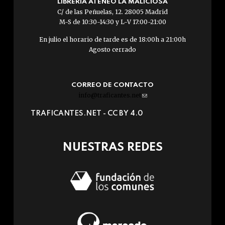
LIBRERÍA ATENEO LA MALICIOSA
C/ de las Peñuelas, 12. 28005 Madrid
M-S de 10:30-14:30 y L-V 17:00-21:00
En julio el horario de tarde es de 18:00h a 21:00h
Agosto cerrado
CORREO DE CONTACTO
info@traficantes.net
(link
sends
TRAFICANTES.NET -
CC BY 4.0
e-
mail)
NUESTRAS REDES