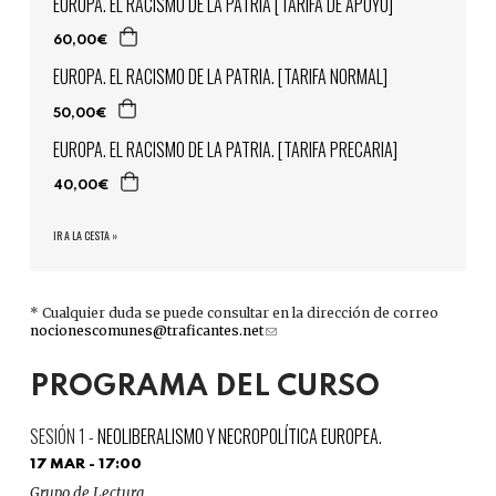
EUROPA. EL RACISMO DE LA PATRIA [TARIFA DE APOYO]
60,00€
EUROPA. EL RACISMO DE LA PATRIA. [TARIFA NORMAL]
50,00€
EUROPA. EL RACISMO DE LA PATRIA. [TARIFA PRECARIA]
40,00€
IR A LA CESTA »
* Cualquier duda se puede consultar en la dirección de correo
nocionescomunes@traficantes.net
(link
sends
e-
PROGRAMA DEL CURSO
mail)
NEOLIBERALISMO Y NECROPOLÍTICA EUROPEA.
17 MAR - 17:00
Grupo de Lectura