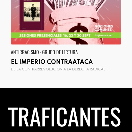
ANTIRRACISMO · GRUPO DE LECTURA
ANT
EL IMPERIO CONTRAATACA
EL
DE LA CONTRARREVOLUCIÓN A LA DERECHA RADICAL
UNA