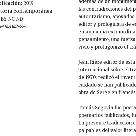
además de un monumento 
blicación:
2019
las contradicciones del 
storia contemporánea
autoritarismo, apoyados 
C BY-NC-ND
editor y prologuista de e
4-949147-8-2
emana «una extraordinari
pensamiento, una fuerza 
vivió y protagonizó el tr
Jean Rière editor de est
internacional sobre el tr
de 1970, realizó el inven
cuidado se han publicado
obra de Serge en francés
Tomás Segovia fue poeta,
poemarios publicados, f
La presente traducción 
palpables del valor liter