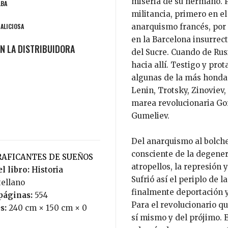
miseria de su hermano. Pr
LBA
militancia, primero en e
MALICIOSA
anarquismo francés, por e
en la Barcelona insurrect
del Sucre. Cuando de Rusi
hacia allí. Testigo y pro
algunas de la más honda
Lenin, Trotsky, Zinoviev,
marea revolucionaria Gor
Gumeliev.
Del anarquismo al bolch
consciente de la degenera
TRAFICANTES DE SUEÑOS
atropellos, la represión 
l libro:
Historia
Sufrió así el periplo de l
tellano
finalmente deportación y
páginas:
554
Para el revolucionario q
s:
240 cm × 150 cm × 0
sí mismo y del prójimo. 