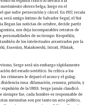
onto su espíritu crítico lo llevará a la
l movimiento obrero belga, luego en el
l que sufre persecución y cárcel. En 1917, recala
a; será amigo íntimo de Salvador Seguí, el Noi
a llegan las noticias de octubre, decide partir
tagonista, nos deja incomparables retratos de
s personalidades de su tiempo: Kropotkin,
 también de los intelectuales arrastrados por la
ki, Essenim, Maiakowski, Istrati, Pilniak,
evismo, Serge será sin embargo rápidamente
ción del estado soviético. Su crítica a los
y los crímenes le deparó el acoso y el gulag.
a disidencia rusa: difamación, censura, prisión, y
 expulsión de la URSS. Serge jamás claudicó.
ue siempre fue, cada hombre es responsable de
Estas memorias son por tanto un acto político,