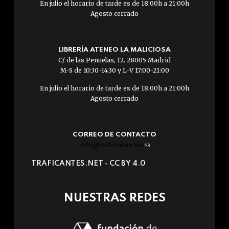
En julio el horario de tarde es de 18:00h a 21:00h
Agosto cerrado
LIBRERÍA ATENEO LA MALICIOSA
C/ de las Peñuelas, 12. 28005 Madrid
M-S de 10:30-14:30 y L-V 17:00-21:00
En julio el horario de tarde es de 18:00h a 21:00h
Agosto cerrado
CORREO DE CONTACTO
info@traficantes.net
(link
sends
TRAFICANTES.NET -
CC BY 4.0
e-
mail)
NUESTRAS REDES