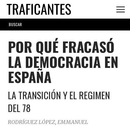
Skip
to
main
SEARCH
content
FORM
POR QUÉ FRACASÓ
LA DEMOCRACIA EN
ESPAÑA
LA TRANSICIÓN Y EL REGIMEN
DEL 78
RODRÍGUEZ LÓPEZ, EMMANUEL