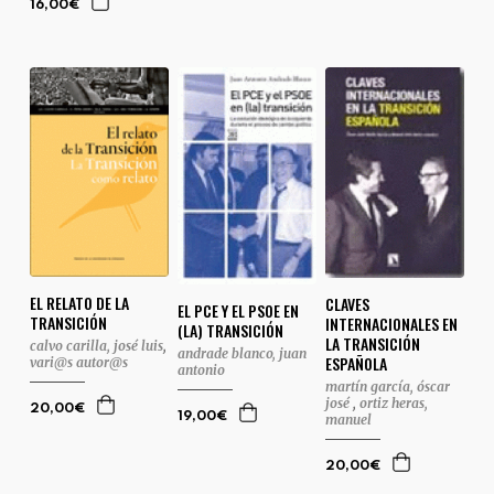
16,00€
EL RELATO DE LA
CLAVES
EL PCE Y EL PSOE EN
TRANSICIÓN
INTERNACIONALES EN
(LA) TRANSICIÓN
LA TRANSICIÓN
calvo carilla, josé luis
,
andrade blanco, juan
ESPAÑOLA
vari@s autor@s
antonio
martín garcía, óscar
josé
,
ortiz heras,
20,00€
19,00€
manuel
20,00€