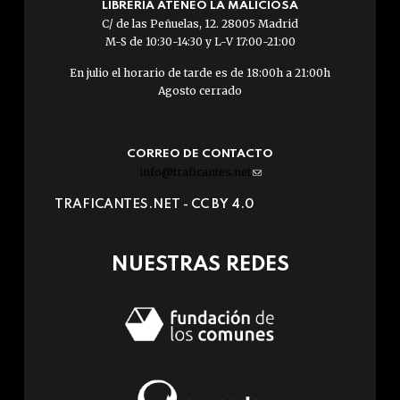
LIBRERÍA ATENEO LA MALICIOSA
C/ de las Peñuelas, 12. 28005 Madrid
M-S de 10:30-14:30 y L-V 17:00-21:00
En julio el horario de tarde es de 18:00h a 21:00h
Agosto cerrado
CORREO DE CONTACTO
info@traficantes.net
(link
sends
TRAFICANTES.NET -
CC BY 4.0
e-
mail)
NUESTRAS REDES