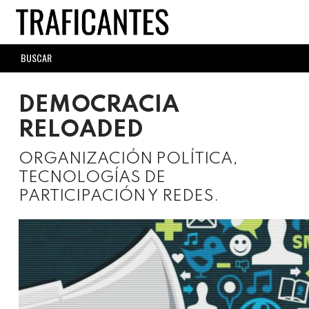
Skip
to
main
SEARCH
content
FORM
DEMOCRACIA
RELOADED
ORGANIZACIÓN POLÍTICA,
TECNOLOGÍAS DE
PARTICIPACIÓN Y REDES.