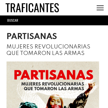
Skip
to
main
SEARCH
content
FORM
PARTISANAS
MUJERES REVOLUCIONARIAS
QUE TOMARON LAS ARMAS