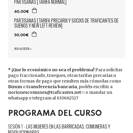
PARTISANAS [TARIFA NORMAL]
60,00€
PARTISANAS [TARIFA PRECARIX Y SOCIXS DE TRAFICANTES DE
SUEÑOS Y NEW LEFT REVIEW]
50,00€
IR A LA CESTA »
* ¡Que lo económico no sea el problema!
Para solicitar
pago fraccionado, trueques, otras tarifas precarias u
otras formas de pago que resulten más cómodas como
Bizum
o
transferencia bancaria
, podéis escribir a
nocionescomunes@traficantes.net
(link
o mandar un
whatsapp o telegram al 630662527
sends
e-
mail)
PROGRAMA DEL CURSO
LAS MUJERES EN LAS BARRICADAS. COMUNERAS Y
REVOLUCIONARIAS.