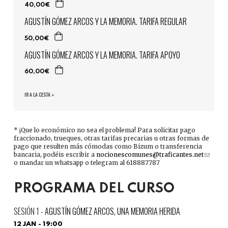
40,00€
AGUSTÍN GÓMEZ ARCOS Y LA MEMORIA. TARIFA REGULAR
50,00€
AGUSTÍN GÓMEZ ARCOS Y LA MEMORIA. TARIFA APOYO
60,00€
IR A LA CESTA »
* ¡Que lo económico no sea el problema! Para solicitar pago
fraccionado, trueques, otras tarifas precarias u otras formas de
pago que resulten más cómodas como Bizum o transferencia
bancaria, podéis escribir a
nocionescomunes@traficantes.net
(link
o mandar un whatsapp o telegram al 618887787
sends
e-
mail)
PROGRAMA DEL CURSO
AGUSTÍN GÓMEZ ARCOS, UNA MEMORIA HERIDA
12 JAN - 19:00