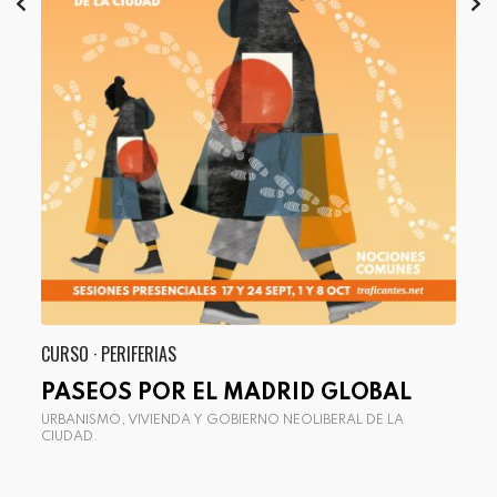
CURSO · PERIFERIAS
CURS
PASEOS POR EL MADRID GLOBAL
PA
URBANISMO, VIVIENDA Y GOBIERNO NEOLIBERAL DE LA
DEL
CIUDAD.