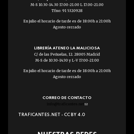
M-S 10.30-14.30 17.00-21.00 L 17.00-21.00
Tfno: 91 5320928
En julio el horario de tarde es de 18:00h a 21:00h
Agosto cerrado
LIBRERÍA ATENEO LA MALICIOSA
C/ de las Peñuelas, 12. 28005 Madrid
M-S de 10:30-14:30 y L-V 17:00-21:00
En julio el horario de tarde es de 18:00h a 21:00h
Agosto cerrado
CORREO DE CONTACTO
info@traficantes.net
(link
sends
TRAFICANTES.NET -
CC BY 4.0
e-
mail)